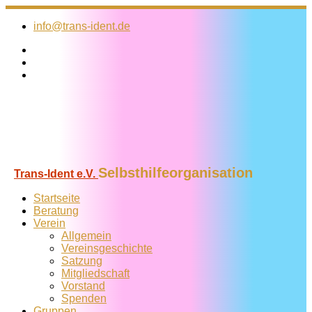
Zum
Inhalt
info@trans-ident.de
springen
Selbsthilfeorganisation
Trans-Ident e.V.
Startseite
Beratung
Verein
Allgemein
Vereins­geschichte
Satzung
Mitglied­schaft
Vorstand
Spenden
Gruppen