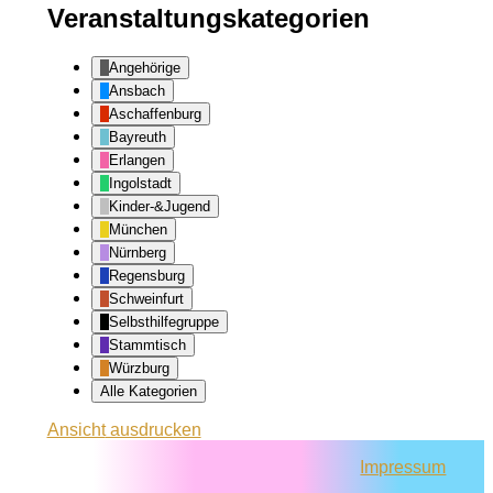
Veranstaltungskategorien
Angehörige
Ansbach
Aschaffenburg
Bayreuth
Erlangen
Ingolstadt
Kinder-&Jugend
München
Nürnberg
Regensburg
Schweinfurt
Selbsthilfegruppe
Stammtisch
Würzburg
Alle Kategorien
Ansicht
ausdrucken
Impressum