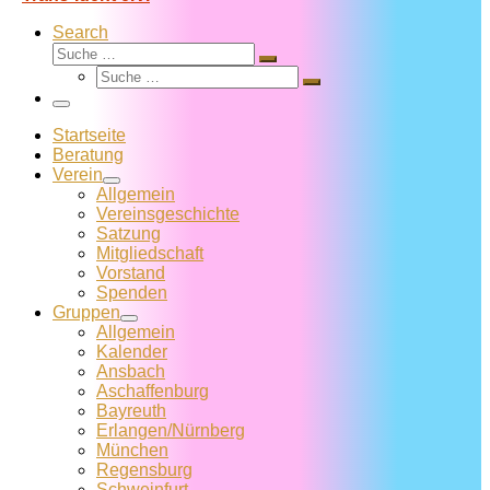
Search
Suche
Suche
Suche
…
Suche
…
Menü
Startseite
Beratung
Verein
Allgemein
Vereins­geschichte
Satzung
Mitglied­schaft
Vorstand
Spenden
Gruppen
Allgemein
Kalender
Ansbach
Aschaffenburg
Bayreuth
Erlangen/Nürnberg
München
Regensburg
Schweinfurt