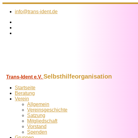
Zum
Inhalt
info@trans-ident.de
springen
Selbsthilfeorganisation
Trans-Ident e.V.
Startseite
Beratung
Verein
Allgemein
Vereins­geschichte
Satzung
Mitglied­schaft
Vorstand
Spenden
Gruppen