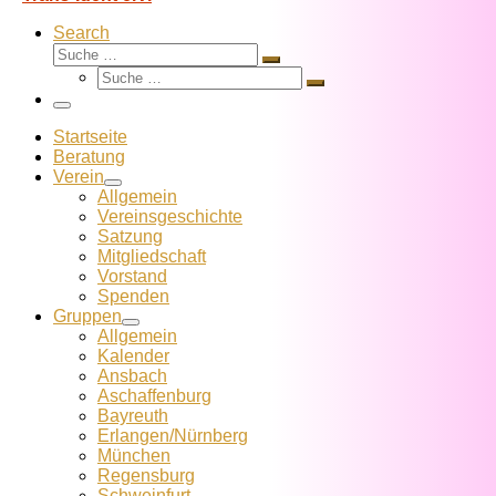
Search
Suche
Suche
Suche
…
Suche
…
Menü
Startseite
Beratung
Verein
Allgemein
Vereins­geschichte
Satzung
Mitglied­schaft
Vorstand
Spenden
Gruppen
Allgemein
Kalender
Ansbach
Aschaffenburg
Bayreuth
Erlangen/Nürnberg
München
Regensburg
Schweinfurt