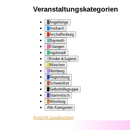
Veranstaltungskategorien
Angehörige
Ansbach
Aschaffenburg
Bayreuth
Erlangen
Ingolstadt
Kinder-&Jugend
München
Nürnberg
Regensburg
Schweinfurt
Selbsthilfegruppe
Stammtisch
Würzburg
Alle Kategorien
Ansicht
ausdrucken