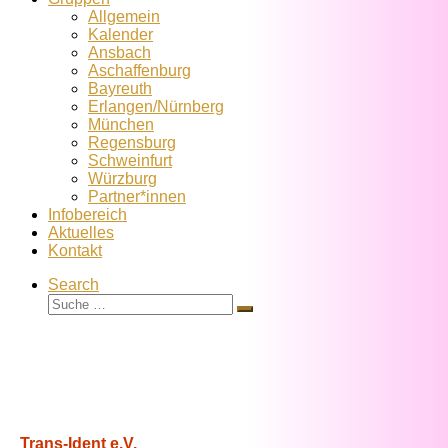
Allgemein
Kalender
Ansbach
Aschaffenburg
Bayreuth
Erlangen/Nürnberg
München
Regensburg
Schweinfurt
Würzburg
Partner*innen
Infobereich
Aktuelles
Kontakt
Search
Suche
Suche
…
Trans-Ident e.V.