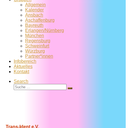
Allgemein
Kalender
Ansbach
Aschaffenburg
Bayreuth
Erlangen/Nürnberg
München
Regensburg
Schweinfurt
Würzburg
Partner*innen
Infobereich
Aktuelles
Kontakt
Search
Suche
Suche
…
Trans-Ident e.V.