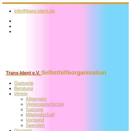
Zum
Inhalt
info@trans-ident.de
springen
Selbsthilfeorganisation
Trans-Ident e.V.
Startseite
Beratung
Verein
Allgemein
Vereins­geschichte
Satzung
Mitglied­schaft
Vorstand
Spenden
Gruppen