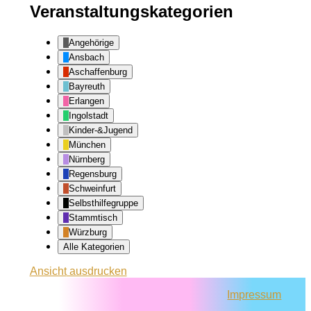
Veranstaltungskategorien
Angehörige
Ansbach
Aschaffenburg
Bayreuth
Erlangen
Ingolstadt
Kinder-&Jugend
München
Nürnberg
Regensburg
Schweinfurt
Selbsthilfegruppe
Stammtisch
Würzburg
Alle Kategorien
Ansicht
ausdrucken
Impressum