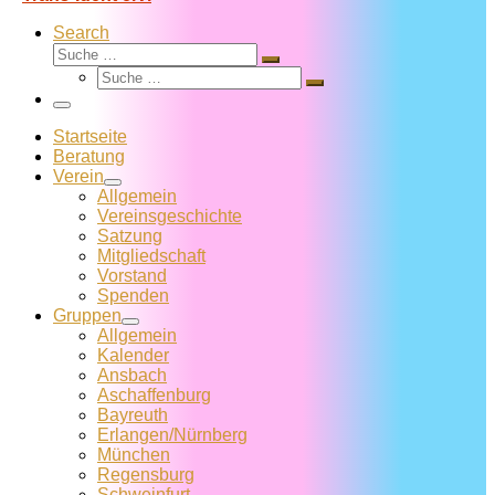
Search
Suche
Suche
Suche
…
Suche
…
Menü
Startseite
Beratung
Verein
Allgemein
Vereins­geschichte
Satzung
Mitglied­schaft
Vorstand
Spenden
Gruppen
Allgemein
Kalender
Ansbach
Aschaffenburg
Bayreuth
Erlangen/Nürnberg
München
Regensburg
Schweinfurt