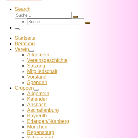
Search
Suche
Suche
Suche
…
Suche
…
Menü
Startseite
Beratung
Verein
Allgemein
Vereins­geschichte
Satzung
Mitglied­schaft
Vorstand
Spenden
Gruppen
Allgemein
Kalender
Ansbach
Aschaffenburg
Bayreuth
Erlangen/Nürnberg
München
Regensburg
Schweinfurt