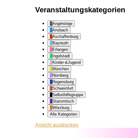
Veranstaltungskategorien
Angehörige
Ansbach
Aschaffenburg
Bayreuth
Erlangen
Ingolstadt
Kinder-&Jugend
München
Nürnberg
Regensburg
Schweinfurt
Selbsthilfegruppe
Stammtisch
Würzburg
Alle Kategorien
Ansicht
ausdrucken