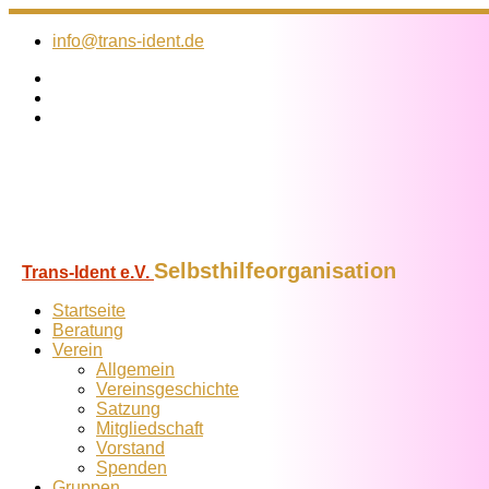
Zum
Inhalt
info@trans-ident.de
springen
Selbsthilfeorganisation
Trans-Ident e.V.
Startseite
Beratung
Verein
Allgemein
Vereins­geschichte
Satzung
Mitglied­schaft
Vorstand
Spenden
Gruppen