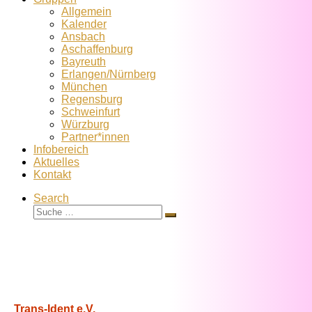
Allgemein
Kalender
Ansbach
Aschaffenburg
Bayreuth
Erlangen/Nürnberg
München
Regensburg
Schweinfurt
Würzburg
Partner*innen
Infobereich
Aktuelles
Kontakt
Search
Suche
Suche
…
Trans-Ident e.V.