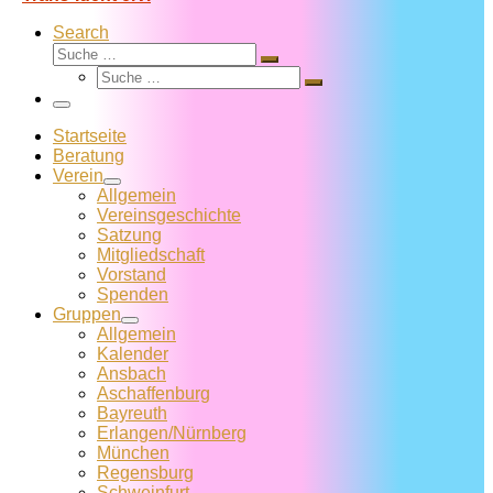
Search
Suche
Suche
Suche
…
Suche
…
Menü
Startseite
Beratung
Verein
Allgemein
Vereins­geschichte
Satzung
Mitglied­schaft
Vorstand
Spenden
Gruppen
Allgemein
Kalender
Ansbach
Aschaffenburg
Bayreuth
Erlangen/Nürnberg
München
Regensburg
Schweinfurt