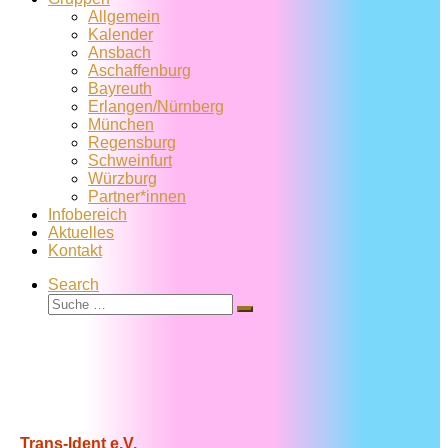
Allgemein
Kalender
Ansbach
Aschaffenburg
Bayreuth
Erlangen/Nürnberg
München
Regensburg
Schweinfurt
Würzburg
Partner*innen
Infobereich
Aktuelles
Kontakt
Search
Suche
Suche
…
Trans-Ident e.V.