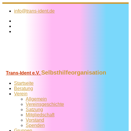
Zum
Inhalt
info@trans-ident.de
springen
Selbsthilfeorganisation
Trans-Ident e.V.
Startseite
Beratung
Verein
Allgemein
Vereins­geschichte
Satzung
Mitglied­schaft
Vorstand
Spenden
Gruppen