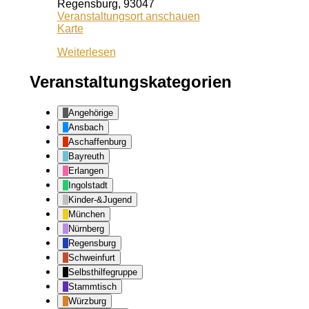
Regensburg
,
93047
Veranstaltungsort anschauen
Café
Karte
Lila
Weiterlesen
Veranstaltungskategorien
Angehörige
Ansbach
Aschaffenburg
Bayreuth
Erlangen
Ingolstadt
Kinder-&Jugend
München
Nürnberg
Regensburg
Schweinfurt
Selbsthilfegruppe
Stammtisch
Würzburg