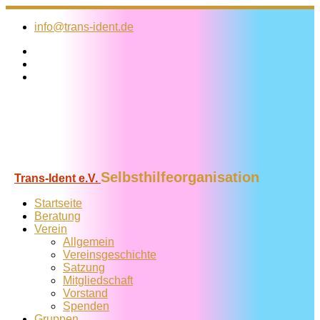
Zum
Inhalt
info@trans-ident.de
springen
Selbsthilfeorganisation
Trans-Ident e.V.
Startseite
Beratung
Verein
Allgemein
Vereins­geschichte
Satzung
Mitglied­schaft
Vorstand
Spenden
Gruppen