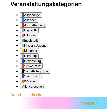
Veranstaltungskategorien
Angehörige
Ansbach
Aschaffenburg
Bayreuth
Erlangen
Ingolstadt
Kinder-&Jugend
München
Nürnberg
Regensburg
Schweinfurt
Selbsthilfegruppe
Stammtisch
Würzburg
Alle Kategorien
Ansicht
ausdrucken
Impressum