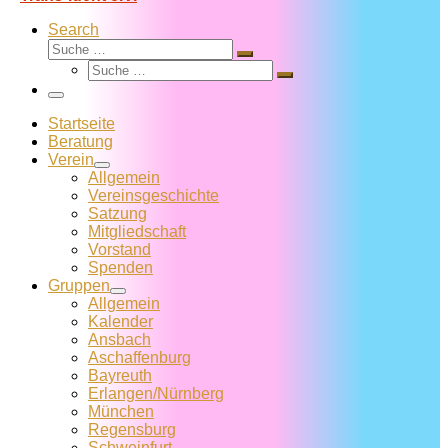
Search
Suche
Suche
Suche
…
Suche
…
Menü
Startseite
Beratung
Verein
Allgemein
Vereins­geschichte
Satzung
Mitglied­schaft
Vorstand
Spenden
Gruppen
Allgemein
Kalender
Ansbach
Aschaffenburg
Bayreuth
Erlangen/Nürnberg
München
Regensburg
Schweinfurt