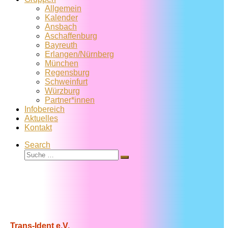
Allgemein
Kalender
Ansbach
Aschaffenburg
Bayreuth
Erlangen/Nürnberg
München
Regensburg
Schweinfurt
Würzburg
Partner*innen
Infobereich
Aktuelles
Kontakt
Search
Suche
Suche
…
Trans-Ident e.V.