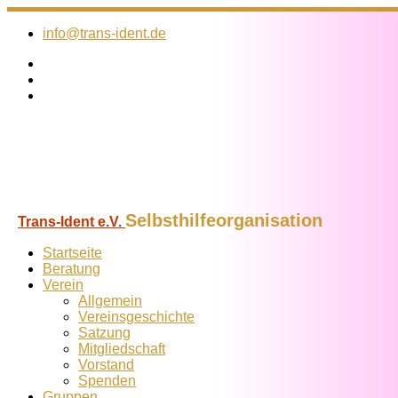
Zum
Inhalt
info@trans-ident.de
springen
Selbsthilfeorganisation
Trans-Ident e.V.
Startseite
Beratung
Verein
Allgemein
Vereins­geschichte
Satzung
Mitglied­schaft
Vorstand
Spenden
Gruppen