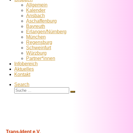
Allgemein
Kalender
Ansbach
Aschaffenburg
Bayreuth
Erlangen/Nürnberg
München
Regensburg
Schweinfurt
Würzburg
Partner*innen
Infobereich
Aktuelles
Kontakt
Search
Suche
Suche
…
Trans-Ident e.V.