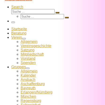
Search
Suche
Suche
Suche
…
Suche
…
Menü
Startseite
Beratung
Verein
Allgemein
Vereins­geschichte
Satzung
Mitglied­schaft
Vorstand
Spenden
Gruppen
Allgemein
Kalender
Ansbach
Aschaffenburg
Bayreuth
Erlangen/Nürnberg
München
Regensburg
Schweinfurt