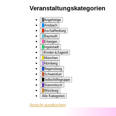
Veranstaltungskategorien
Angehörige
Ansbach
Aschaffenburg
Bayreuth
Erlangen
Ingolstadt
Kinder-&Jugend
München
Nürnberg
Regensburg
Schweinfurt
Selbsthilfegruppe
Stammtisch
Würzburg
Alle Kategorien
Ansicht
ausdrucken