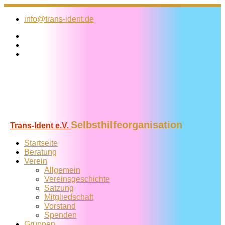
Zum
Inhalt
info@trans-ident.de
springen
Selbsthilfeorganisation
Trans-Ident e.V.
Startseite
Beratung
Verein
Allgemein
Vereins­geschichte
Satzung
Mitglied­schaft
Vorstand
Spenden
Gruppen