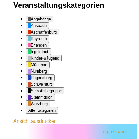
Veranstaltungskategorien
Angehörige
Ansbach
Aschaffenburg
Bayreuth
Erlangen
Ingolstadt
Kinder-&Jugend
München
Nürnberg
Regensburg
Schweinfurt
Selbsthilfegruppe
Stammtisch
Würzburg
Alle Kategorien
Ansicht
ausdrucken
Impressum