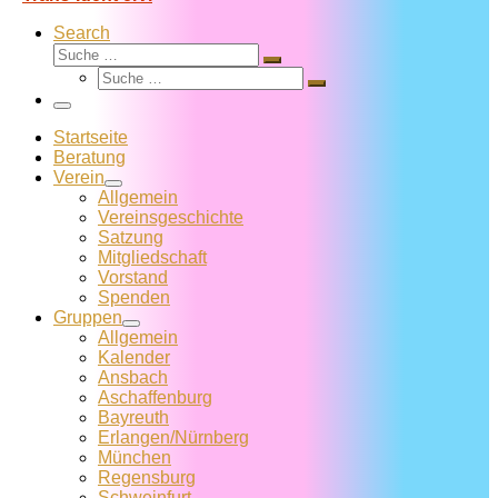
Search
Suche
Suche
Suche
…
Suche
…
Menü
Startseite
Beratung
Verein
Allgemein
Vereins­geschichte
Satzung
Mitglied­schaft
Vorstand
Spenden
Gruppen
Allgemein
Kalender
Ansbach
Aschaffenburg
Bayreuth
Erlangen/Nürnberg
München
Regensburg
Schweinfurt