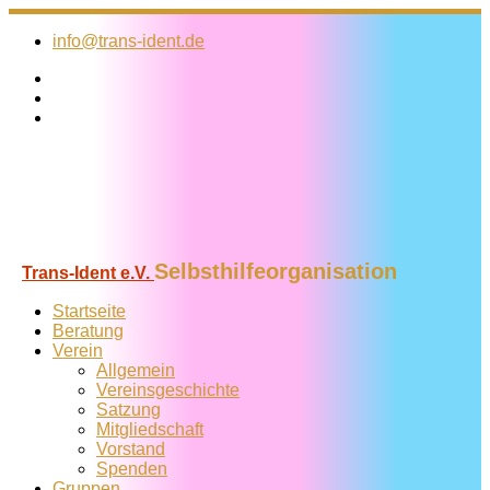
Zum
Inhalt
info@trans-ident.de
springen
Selbsthilfeorganisation
Trans-Ident e.V.
Startseite
Beratung
Verein
Allgemein
Vereins­geschichte
Satzung
Mitglied­schaft
Vorstand
Spenden
Gruppen