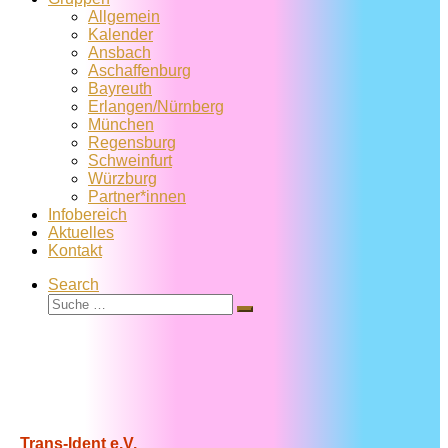
Allgemein
Kalender
Ansbach
Aschaffenburg
Bayreuth
Erlangen/Nürnberg
München
Regensburg
Schweinfurt
Würzburg
Partner*innen
Infobereich
Aktuelles
Kontakt
Search
Suche
Suche
…
Trans-Ident e.V.