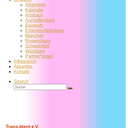
Allgemein
Kalender
Ansbach
Aschaffenburg
Bayreuth
Erlangen/Nürnberg
München
Regensburg
Schweinfurt
Würzburg
Partner*innen
Infobereich
Aktuelles
Kontakt
Search
Suche
Suche
…
Trans-Ident e.V.