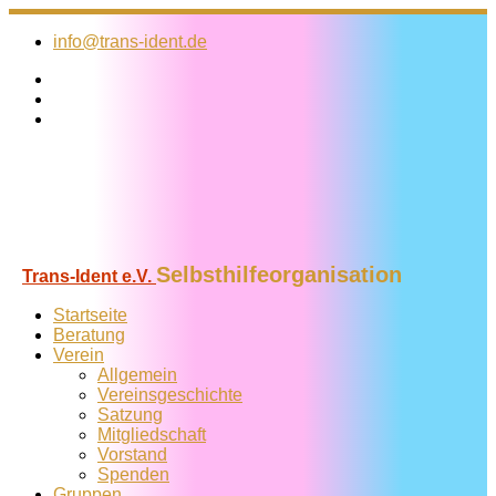
Zum
Inhalt
info@trans-ident.de
springen
Selbsthilfeorganisation
Trans-Ident e.V.
Startseite
Beratung
Verein
Allgemein
Vereins­geschichte
Satzung
Mitglied­schaft
Vorstand
Spenden
Gruppen