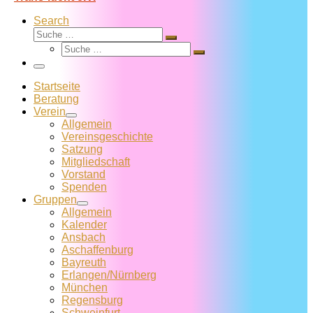
Search
Suche
Suche
Suche
…
Suche
…
Menü
Startseite
Beratung
Verein
Allgemein
Vereins­geschichte
Satzung
Mitglied­schaft
Vorstand
Spenden
Gruppen
Allgemein
Kalender
Ansbach
Aschaffenburg
Bayreuth
Erlangen/Nürnberg
München
Regensburg
Schweinfurt