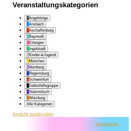
Veranstaltungskategorien
Angehörige
Ansbach
Aschaffenburg
Bayreuth
Erlangen
Ingolstadt
Kinder-&Jugend
München
Nürnberg
Regensburg
Schweinfurt
Selbsthilfegruppe
Stammtisch
Würzburg
Alle Kategorien
Ansicht
ausdrucken
Impressum