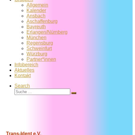
Allgemein
Kalender
Ansbach
Aschaffenburg
Bayreuth
Erlangen/Nürnberg
München
Regensburg
Schweinfurt
Würzburg
Partner*innen
Infobereich
Aktuelles
Kontakt
Search
Suche
Suche
…
Trans-Ident e.V.