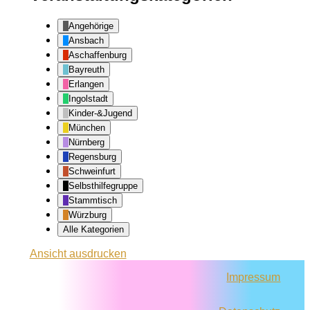
Angehörige
Ansbach
Aschaffenburg
Bayreuth
Erlangen
Ingolstadt
Kinder-&Jugend
München
Nürnberg
Regensburg
Schweinfurt
Selbsthilfegruppe
Stammtisch
Würzburg
Alle Kategorien
Ansicht
ausdrucken
Impressum