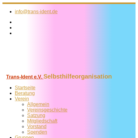
Zum
Inhalt
info@trans-ident.de
springen
Selbsthilfeorganisation
Trans-Ident e.V.
Startseite
Beratung
Verein
Allgemein
Vereins­geschichte
Satzung
Mitglied­schaft
Vorstand
Spenden
Gruppen