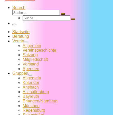
Search
Suche
Suche
Suche
…
Suche
…
Menü
Startseite
Beratung
Verein
Allgemein
Vereins­geschichte
Satzung
Mitglied­schaft
Vorstand
Spenden
Gruppen
Allgemein
Kalender
Ansbach
Aschaffenburg
Bayreuth
Erlangen/Nürnberg
München
Regensburg
Schweinfurt