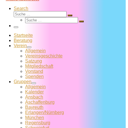
Search
Suche
Suche
Suche
…
Suche
…
Menü
Startseite
Beratung
Verein
Allgemein
Vereins­geschichte
Satzung
Mitglied­schaft
Vorstand
Spenden
Gruppen
Allgemein
Kalender
Ansbach
Aschaffenburg
Bayreuth
Erlangen/Nürnberg
München
Regensburg
Schweinfurt