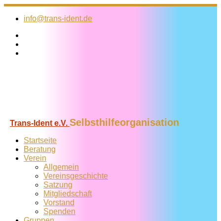
Zum
Inhalt
info@trans-ident.de
springen
Selbsthilfeorganisation
Trans-Ident e.V.
Startseite
Beratung
Verein
Allgemein
Vereins­geschichte
Satzung
Mitglied­schaft
Vorstand
Spenden
Gruppen