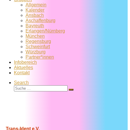
Allgemein
Kalender
Ansbach
Aschaffenburg
Bayreuth
Erlangen/Nürnberg
München
Regensburg
Schweinfurt
Würzburg
Partner*innen
Infobereich
Aktuelles
Kontakt
Search
Suche
Suche
…
Trans-Ident e.V.