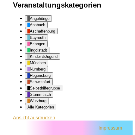
Veranstaltungskategorien
Angehörige
Ansbach
Aschaffenburg
Bayreuth
Erlangen
Ingolstadt
Kinder-&Jugend
München
Nürnberg
Regensburg
Schweinfurt
Selbsthilfegruppe
Stammtisch
Würzburg
Alle Kategorien
Ansicht
ausdrucken
Impressum