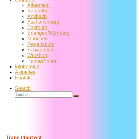
Allgemein
Kalender
Ansbach
Aschaffenburg
Bayreuth
Erlangen/Nürnberg
München
Regensburg
Schweinfurt
Würzburg
Partner*innen
Infobereich
Aktuelles
Kontakt
Search
Suche
Suche
…
Trans-Ident e.V.