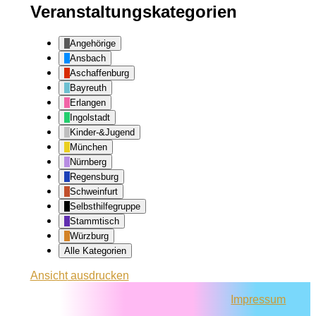
Veranstaltungskategorien
Angehörige
Ansbach
Aschaffenburg
Bayreuth
Erlangen
Ingolstadt
Kinder-&Jugend
München
Nürnberg
Regensburg
Schweinfurt
Selbsthilfegruppe
Stammtisch
Würzburg
Alle Kategorien
Ansicht
ausdrucken
Impressum