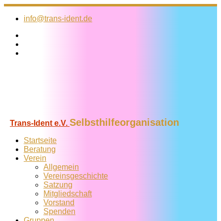
Zum
Inhalt
info@trans-ident.de
springen
Selbsthilfeorganisation
Trans-Ident e.V.
Startseite
Beratung
Verein
Allgemein
Vereins­geschichte
Satzung
Mitglied­schaft
Vorstand
Spenden
Gruppen