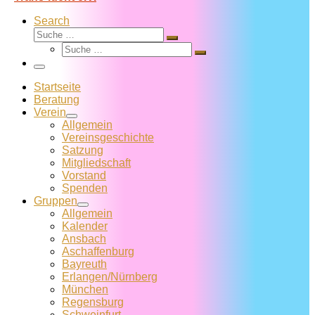
Search
Suche
Suche
Suche
…
Suche
…
Menü
Startseite
Beratung
Verein
Allgemein
Vereins­geschichte
Satzung
Mitglied­schaft
Vorstand
Spenden
Gruppen
Allgemein
Kalender
Ansbach
Aschaffenburg
Bayreuth
Erlangen/Nürnberg
München
Regensburg
Schweinfurt