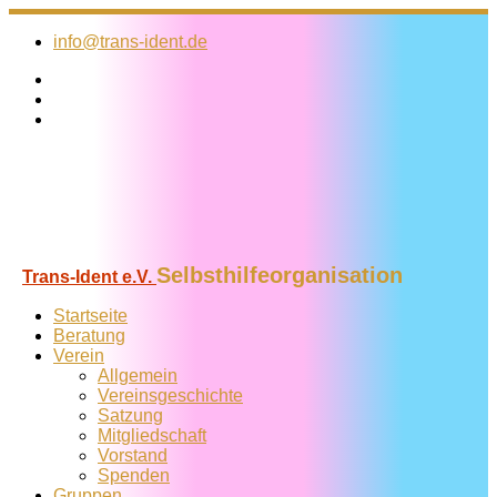
Zum
Inhalt
info@trans-ident.de
springen
Selbsthilfeorganisation
Trans-Ident e.V.
Startseite
Beratung
Verein
Allgemein
Vereins­geschichte
Satzung
Mitglied­schaft
Vorstand
Spenden
Gruppen