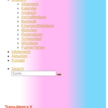
Allgemein
Kalender
Ansbach
Aschaffenburg
Bayreuth
Erlangen/Nürnberg
München
Regensburg
Schweinfurt
Würzburg
Partner*innen
Infobereich
Aktuelles
Kontakt
Search
Suche
Suche
…
Trans-Ident e.V.