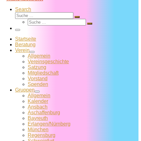
Search
Suche
Suche
Suche
…
Suche
…
Menü
Startseite
Beratung
Verein
Allgemein
Vereins­geschichte
Satzung
Mitglied­schaft
Vorstand
Spenden
Gruppen
Allgemein
Kalender
Ansbach
Aschaffenburg
Bayreuth
Erlangen/Nürnberg
München
Regensburg
Schweinfurt