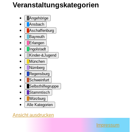
Veranstaltungskategorien
Angehörige
Ansbach
Aschaffenburg
Bayreuth
Erlangen
Ingolstadt
Kinder-&Jugend
München
Nürnberg
Regensburg
Schweinfurt
Selbsthilfegruppe
Stammtisch
Würzburg
Alle Kategorien
Ansicht
ausdrucken
Impressum