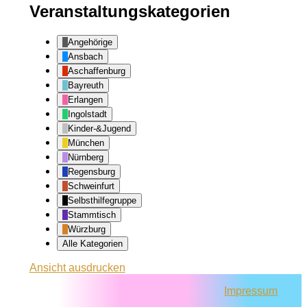
Veranstaltungskategorien
Angehörige
Ansbach
Aschaffenburg
Bayreuth
Erlangen
Ingolstadt
Kinder-&Jugend
München
Nürnberg
Regensburg
Schweinfurt
Selbsthilfegruppe
Stammtisch
Würzburg
Alle Kategorien
Ansicht
ausdrucken
Impressum