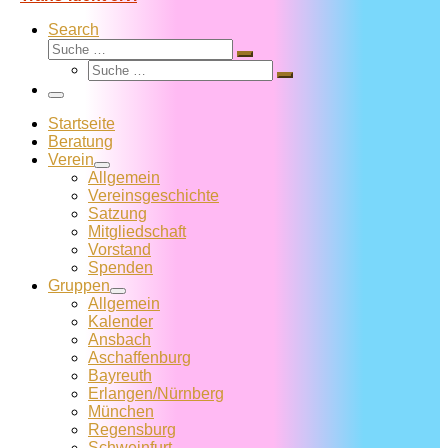
Search
Suche
Suche
Suche
…
Suche
…
Menü
Startseite
Beratung
Verein
Allgemein
Vereins­geschichte
Satzung
Mitglied­schaft
Vorstand
Spenden
Gruppen
Allgemein
Kalender
Ansbach
Aschaffenburg
Bayreuth
Erlangen/Nürnberg
München
Regensburg
Schweinfurt