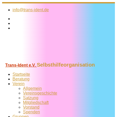
Zum
Inhalt
info@trans-ident.de
springen
Selbsthilfeorganisation
Trans-Ident e.V.
Startseite
Beratung
Verein
Allgemein
Vereins­geschichte
Satzung
Mitglied­schaft
Vorstand
Spenden
Gruppen