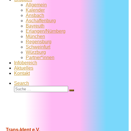
Allgemein
Kalender
Ansbach
Aschaffenburg
Bayreuth
Erlangen/Nürnberg
München
Regensburg
Schweinfurt
Würzburg
Partner*innen
Infobereich
Aktuelles
Kontakt
Search
Suche
Suche
…
Trans-Ident e.V.