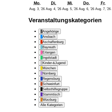
Montag
Dienstag
Mittwoch
Donnersta
Fre
Mo.
Di.
Mi.
Do.
Fr.
3.
4.
5.
6.
Aug. 3, '26
Aug. 4, '26
Aug. 5, '26
Aug. 6, '26
Aug. 7, '26
August
August
August
August
2026
2026
2026
2026
Veranstaltungskategorien
Angehörige
Ansbach
Aschaffenburg
Bayreuth
Erlangen
Ingolstadt
Kinder-&Jugend
München
Nürnberg
Regensburg
Schweinfurt
Selbsthilfegruppe
Stammtisch
Würzburg
Alle Kategorien