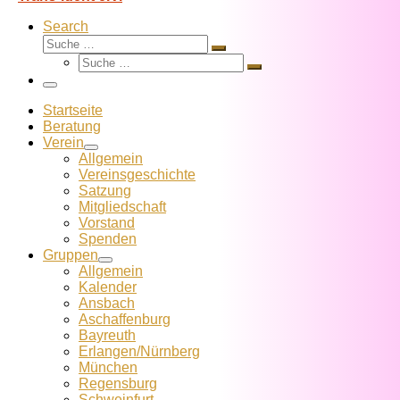
Search
Suche
Suche
Suche
…
Suche
…
Menü
Startseite
Beratung
Verein
Allgemein
Vereins­geschichte
Satzung
Mitglied­schaft
Vorstand
Spenden
Gruppen
Allgemein
Kalender
Ansbach
Aschaffenburg
Bayreuth
Erlangen/Nürnberg
München
Regensburg
Schweinfurt