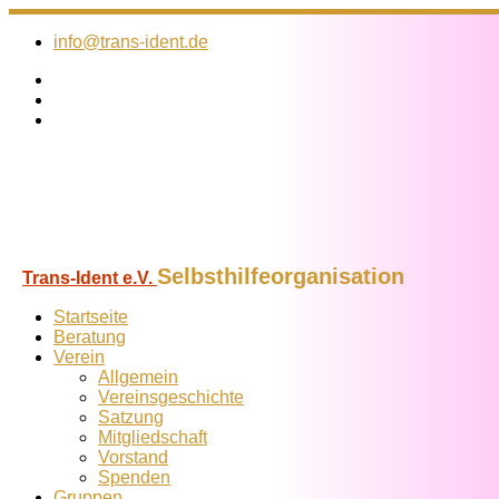
Zum
Inhalt
info@trans-ident.de
springen
Selbsthilfeorganisation
Trans-Ident e.V.
Startseite
Beratung
Verein
Allgemein
Vereins­geschichte
Satzung
Mitglied­schaft
Vorstand
Spenden
Gruppen