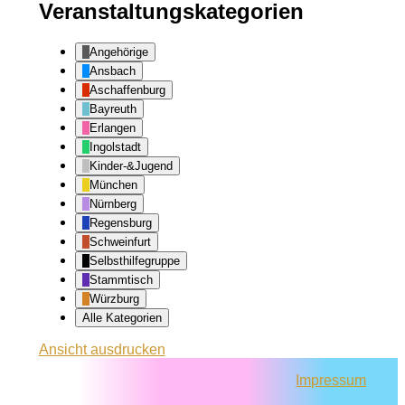
Veranstaltungskategorien
Angehörige
Ansbach
Aschaffenburg
Bayreuth
Erlangen
Ingolstadt
Kinder-&Jugend
München
Nürnberg
Regensburg
Schweinfurt
Selbsthilfegruppe
Stammtisch
Würzburg
Alle Kategorien
Ansicht
ausdrucken
Impressum