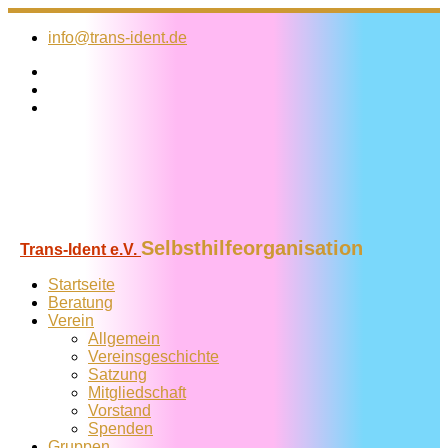
Zum
Inhalt
info@trans-ident.de
springen
Selbsthilfeorganisation
Trans-Ident e.V.
Startseite
Beratung
Verein
Allgemein
Vereins­geschichte
Satzung
Mitglied­schaft
Vorstand
Spenden
Gruppen