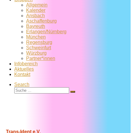
Allgemein
Kalender
Ansbach
Aschaffenburg
Bayreuth
Erlangen/Nürnberg
München
Regensburg
Schweinfurt
Würzburg
Partner*innen
Infobereich
Aktuelles
Kontakt
Search
Suche
Suche
…
Trans-Ident e.V.