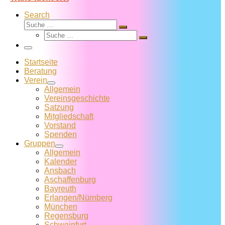
Search
Suche
Suche
Suche
…
Suche
…
Menü
Startseite
Beratung
Verein
Allgemein
Vereins­geschichte
Satzung
Mitglied­schaft
Vorstand
Spenden
Gruppen
Allgemein
Kalender
Ansbach
Aschaffenburg
Bayreuth
Erlangen/Nürnberg
München
Regensburg
Schweinfurt