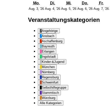
Montag
Dienstag
Mittwoch
Donnersta
Fre
Mo.
Di.
Mi.
Do.
Fr.
3.
4.
5.
6.
Aug. 3, '26
Aug. 4, '26
Aug. 5, '26
Aug. 6, '26
Aug. 7, '26
August
August
August
August
2026
2026
2026
2026
Veranstaltungskategorien
Angehörige
Ansbach
Aschaffenburg
Bayreuth
Erlangen
Ingolstadt
Kinder-&Jugend
München
Nürnberg
Regensburg
Schweinfurt
Selbsthilfegruppe
Stammtisch
Würzburg
Alle Kategorien