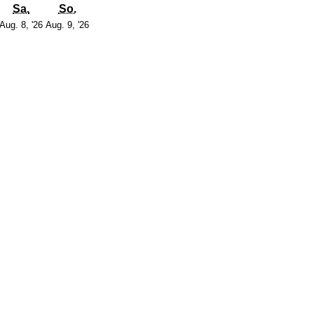
g
itag
Samstag
Sonntag
Sa.
So.
7.
8.
9.
Aug. 8, '26
Aug. 9, '26
August
August
August
2026
2026
2026