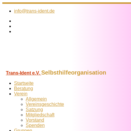
Zum
Inhalt
info@trans-ident.de
springen
Selbsthilfeorganisation
Trans-Ident e.V.
Startseite
Beratung
Verein
Allgemein
Vereins­geschichte
Satzung
Mitglied­schaft
Vorstand
Spenden
Gruppen