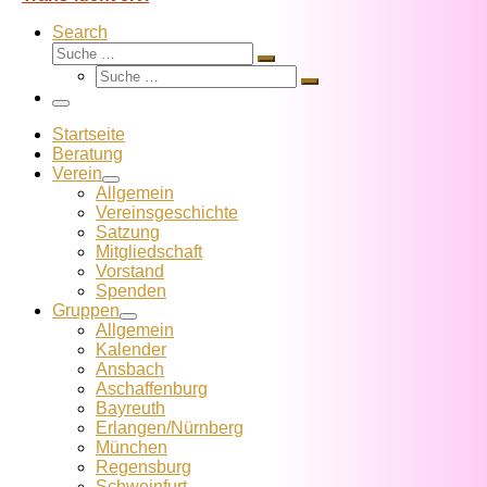
Search
Suche
Suche
Suche
…
Suche
…
Menü
Startseite
Beratung
Verein
Allgemein
Vereins­geschichte
Satzung
Mitglied­schaft
Vorstand
Spenden
Gruppen
Allgemein
Kalender
Ansbach
Aschaffenburg
Bayreuth
Erlangen/Nürnberg
München
Regensburg
Schweinfurt