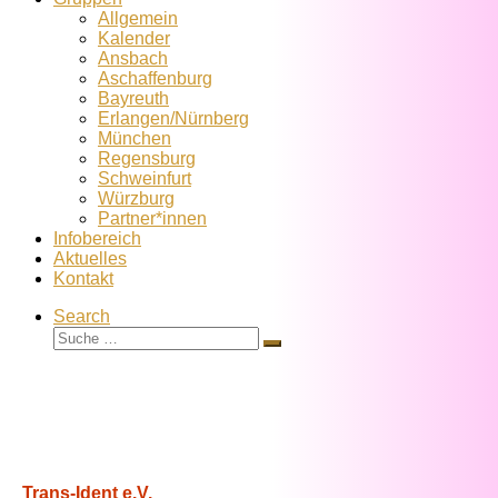
Allgemein
Kalender
Ansbach
Aschaffenburg
Bayreuth
Erlangen/Nürnberg
München
Regensburg
Schweinfurt
Würzburg
Partner*innen
Infobereich
Aktuelles
Kontakt
Search
Suche
Suche
…
Trans-Ident e.V.