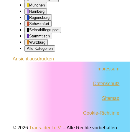
München
Nürnberg
Regensburg
Schweinfurt
Selbsthilfegruppe
Stammtisch
Würzburg
Alle Kategorien
Ansicht
ausdrucken
Impressum
Datenschutz
Sitemap
Cookie-Richtlinie
© 2026
Trans-Ident e.V.
–
Alle Rechte vorbehalten