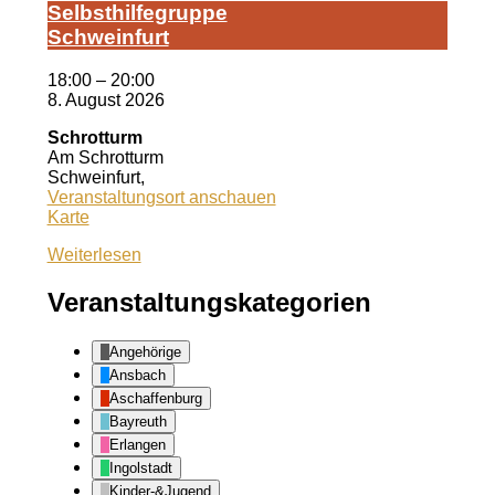
Selbst­hil­fe­grup­pe
Schwein­furt
18:00
–
20:00
8. August 2026
Schrotturm
Am Schrotturm
Schweinfurt
,
Veranstaltungsort anschauen
Schrotturm
Karte
Weiterlesen
Veranstaltungskategorien
Angehörige
Ansbach
Aschaffenburg
Bayreuth
Erlangen
Ingolstadt
Kinder-&Jugend