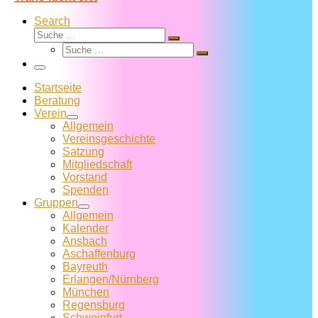
Search
Suche
Suche
Suche
…
Suche
…
Menü
Startseite
Beratung
Verein
Allgemein
Vereins­geschichte
Satzung
Mitglied­schaft
Vorstand
Spenden
Gruppen
Allgemein
Kalender
Ansbach
Aschaffenburg
Bayreuth
Erlangen/Nürnberg
München
Regensburg
Schweinfurt