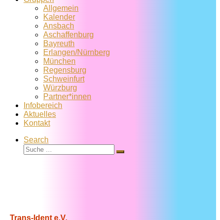
Allgemein
Kalender
Ansbach
Aschaffenburg
Bayreuth
Erlangen/Nürnberg
München
Regensburg
Schweinfurt
Würzburg
Partner*innen
Infobereich
Aktuelles
Kontakt
Search
Suche
Suche
…
Trans-Ident e.V.