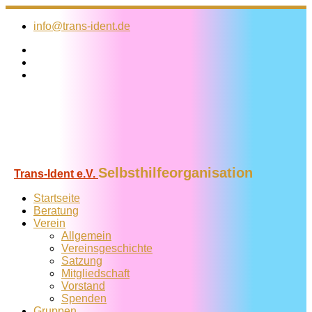
Zum
Inhalt
info@trans-ident.de
springen
Selbsthilfeorganisation
Trans-Ident e.V.
Startseite
Beratung
Verein
Allgemein
Vereins­geschichte
Satzung
Mitglied­schaft
Vorstand
Spenden
Gruppen