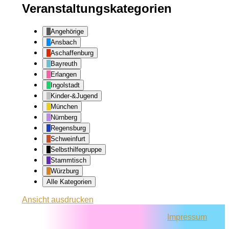
Veranstaltungskategorien
Angehörige
Ansbach
Aschaffenburg
Bayreuth
Erlangen
Ingolstadt
Kinder-&Jugend
München
Nürnberg
Regensburg
Schweinfurt
Selbsthilfegruppe
Stammtisch
Würzburg
Alle Kategorien
Ansicht
ausdrucken
Impressum