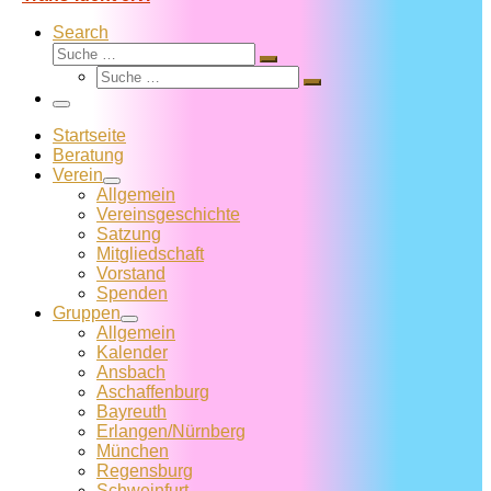
Search
Suche
Suche
Suche
…
Suche
…
Menü
Startseite
Beratung
Verein
Allgemein
Vereins­geschichte
Satzung
Mitglied­schaft
Vorstand
Spenden
Gruppen
Allgemein
Kalender
Ansbach
Aschaffenburg
Bayreuth
Erlangen/Nürnberg
München
Regensburg
Schweinfurt