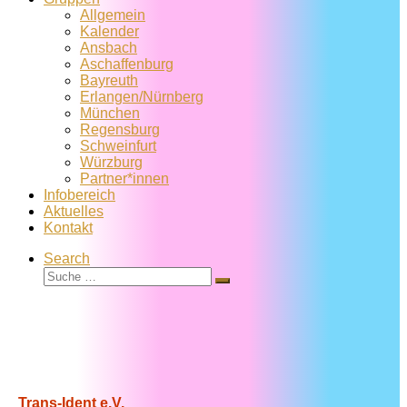
Allgemein
Kalender
Ansbach
Aschaffenburg
Bayreuth
Erlangen/Nürnberg
München
Regensburg
Schweinfurt
Würzburg
Partner*innen
Infobereich
Aktuelles
Kontakt
Search
Suche
Suche
…
Trans-Ident e.V.