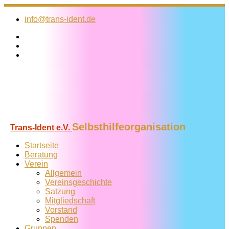
Zum
Inhalt
info@trans-ident.de
springen
Selbsthilfeorganisation
Trans-Ident e.V.
Startseite
Beratung
Verein
Allgemein
Vereins­geschichte
Satzung
Mitglied­schaft
Vorstand
Spenden
Gruppen