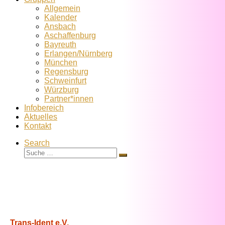
Allgemein
Kalender
Ansbach
Aschaffenburg
Bayreuth
Erlangen/Nürnberg
München
Regensburg
Schweinfurt
Würzburg
Partner*innen
Infobereich
Aktuelles
Kontakt
Search
Suche
Suche
…
Trans-Ident e.V.