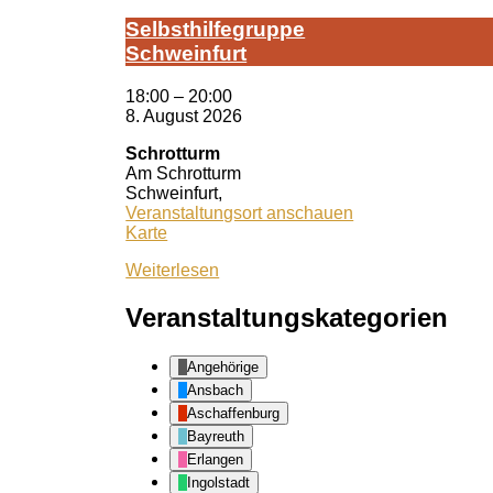
Selbst­hil­fe­grup­pe
Schwein­furt
18:00
–
20:00
8. August 2026
Schrotturm
Am Schrotturm
Schweinfurt
,
Veranstaltungsort anschauen
Schrotturm
Karte
Weiterlesen
Veranstaltungskategorien
Angehörige
Ansbach
Aschaffenburg
Bayreuth
Erlangen
Ingolstadt