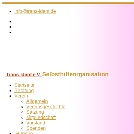
Zum
Inhalt
info@trans-ident.de
springen
Selbsthilfeorganisation
Trans-Ident e.V.
Startseite
Beratung
Verein
Allgemein
Vereins­geschichte
Satzung
Mitglied­schaft
Vorstand
Spenden
Gruppen