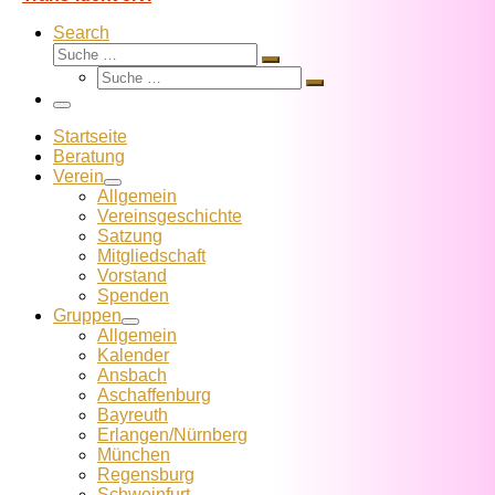
Search
Suche
Suche
Suche
…
Suche
…
Menü
Startseite
Beratung
Verein
Allgemein
Vereins­geschichte
Satzung
Mitglied­schaft
Vorstand
Spenden
Gruppen
Allgemein
Kalender
Ansbach
Aschaffenburg
Bayreuth
Erlangen/Nürnberg
München
Regensburg
Schweinfurt