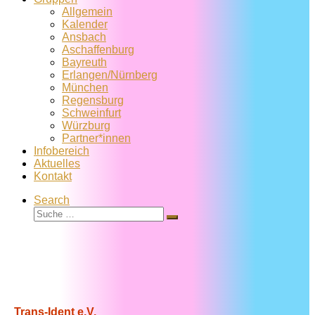
Allgemein
Kalender
Ansbach
Aschaffenburg
Bayreuth
Erlangen/Nürnberg
München
Regensburg
Schweinfurt
Würzburg
Partner*innen
Infobereich
Aktuelles
Kontakt
Search
Suche
Suche
…
Trans-Ident e.V.