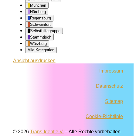
München
Nürnberg
Regensburg
Schweinfurt
Selbsthilfegruppe
Stammtisch
Würzburg
Alle Kategorien
Ansicht
ausdrucken
Impressum
Datenschutz
Sitemap
Cookie-Richtlinie
© 2026
Trans-Ident e.V.
–
Alle Rechte vorbehalten