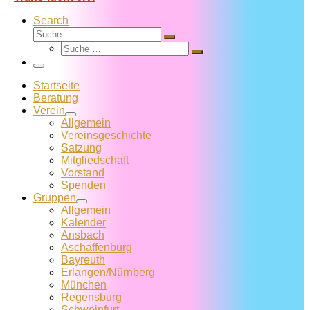
Search
Suche
Suche
Suche
…
Suche
…
Menü
Startseite
Beratung
Verein
Allgemein
Vereins­geschichte
Satzung
Mitglied­schaft
Vorstand
Spenden
Gruppen
Allgemein
Kalender
Ansbach
Aschaffenburg
Bayreuth
Erlangen/Nürnberg
München
Regensburg
Schweinfurt