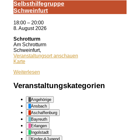
Selbst­hil­fe­grup­pe
Schwein­furt
18:00
–
20:00
8. August 2026
Schrotturm
Am Schrotturm
Schweinfurt
,
Veranstaltungsort anschauen
Schrotturm
Karte
Weiterlesen
Veranstaltungskategorien
Angehörige
Ansbach
Aschaffenburg
Bayreuth
Erlangen
Ingolstadt
Kinder-&Jugend