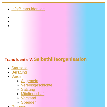
Zum
Inhalt
info@trans-ident.de
springen
Selbsthilfeorganisation
Trans-Ident e.V.
Startseite
Beratung
Verein
Allgemein
Vereins­geschichte
Satzung
Mitglied­schaft
Vorstand
Spenden
Gruppen