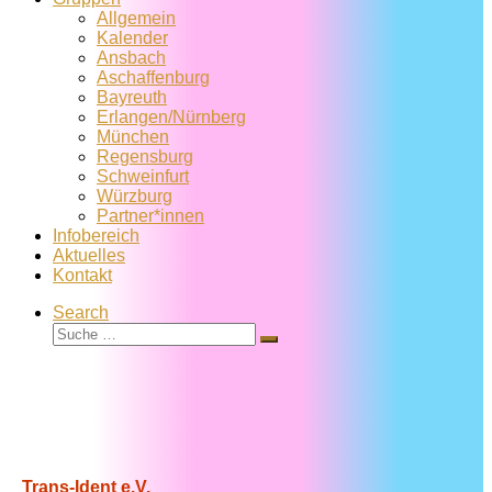
Allgemein
Kalender
Ansbach
Aschaffenburg
Bayreuth
Erlangen/Nürnberg
München
Regensburg
Schweinfurt
Würzburg
Partner*innen
Infobereich
Aktuelles
Kontakt
Search
Suche
Suche
…
Trans-Ident e.V.