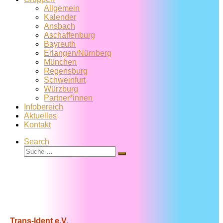
Allgemein
Kalender
Ansbach
Aschaffenburg
Bayreuth
Erlangen/Nürnberg
München
Regensburg
Schweinfurt
Würzburg
Partner*innen
Infobereich
Aktuelles
Kontakt
Search
Suche
Suche
…
Trans-Ident e.V.