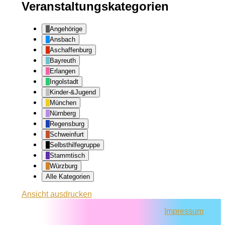
Veranstaltungskategorien
Angehörige
Ansbach
Aschaffenburg
Bayreuth
Erlangen
Ingolstadt
Kinder-&Jugend
München
Nürnberg
Regensburg
Schweinfurt
Selbsthilfegruppe
Stammtisch
Würzburg
Alle Kategorien
Ansicht
ausdrucken
Impressum