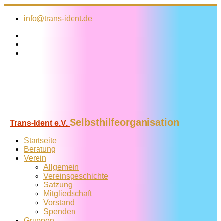
Zum
Inhalt
info@trans-ident.de
springen
Selbsthilfeorganisation
Trans-Ident e.V.
Startseite
Beratung
Verein
Allgemein
Vereins­geschichte
Satzung
Mitglied­schaft
Vorstand
Spenden
Gruppen