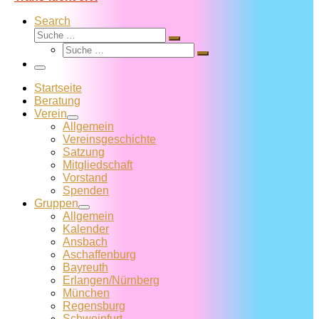
Search
Suche
Suche
Suche
…
Suche
…
Menü
Startseite
Beratung
Verein
Allgemein
Vereins­geschichte
Satzung
Mitglied­schaft
Vorstand
Spenden
Gruppen
Allgemein
Kalender
Ansbach
Aschaffenburg
Bayreuth
Erlangen/Nürnberg
München
Regensburg
Schweinfurt