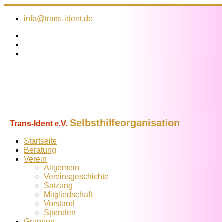
Zum
Inhalt
info@trans-ident.de
springen
Selbsthilfeorganisation
Trans-Ident e.V.
Startseite
Beratung
Verein
Allgemein
Vereins­geschichte
Satzung
Mitglied­schaft
Vorstand
Spenden
Gruppen