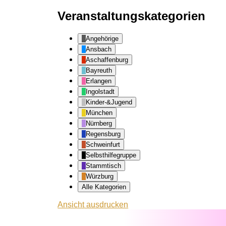
Veranstaltungskategorien
Angehörige
Ansbach
Aschaffenburg
Bayreuth
Erlangen
Ingolstadt
Kinder-&Jugend
München
Nürnberg
Regensburg
Schweinfurt
Selbsthilfegruppe
Stammtisch
Würzburg
Alle Kategorien
Ansicht
ausdrucken