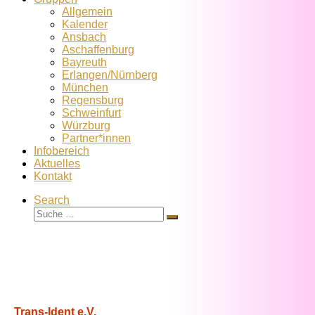
Allgemein
Kalender
Ansbach
Aschaffenburg
Bayreuth
Erlangen/Nürnberg
München
Regensburg
Schweinfurt
Würzburg
Partner*innen
Infobereich
Aktuelles
Kontakt
Search
Suche
Suche
…
Trans-Ident e.V.