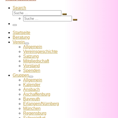
Search
Suche
Suche
Suche
…
Suche
…
Menü
Startseite
Beratung
Verein
Allgemein
Vereins­geschichte
Satzung
Mitglied­schaft
Vorstand
Spenden
Gruppen
Allgemein
Kalender
Ansbach
Aschaffenburg
Bayreuth
Erlangen/Nürnberg
München
Regensburg
Schweinfurt