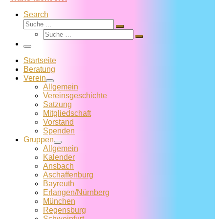
Search
Suche
Suche
Suche
…
Suche
…
Menü
Startseite
Beratung
Verein
Allgemein
Vereins­geschichte
Satzung
Mitglied­schaft
Vorstand
Spenden
Gruppen
Allgemein
Kalender
Ansbach
Aschaffenburg
Bayreuth
Erlangen/Nürnberg
München
Regensburg
Schweinfurt