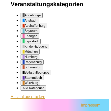
Veranstaltungskategorien
Angehörige
Ansbach
Aschaffenburg
Bayreuth
Erlangen
Ingolstadt
Kinder-&Jugend
München
Nürnberg
Regensburg
Schweinfurt
Selbsthilfegruppe
Stammtisch
Würzburg
Alle Kategorien
Ansicht
ausdrucken
Impressum