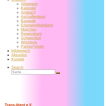
Allgemein
Kalender
Ansbach
Aschaffenburg
Bayreuth
Erlangen/Nürnberg
München
Regensburg
Schweinfurt
Würzburg
Partner*innen
Infobereich
Aktuelles
Kontakt
Search
Suche
Suche
…
Trans-Ident e.V.