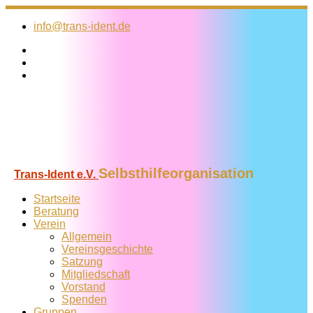
Zum
Inhalt
info@trans-ident.de
springen
Selbsthilfeorganisation
Trans-Ident e.V.
Startseite
Beratung
Verein
Allgemein
Vereins­geschichte
Satzung
Mitglied­schaft
Vorstand
Spenden
Gruppen