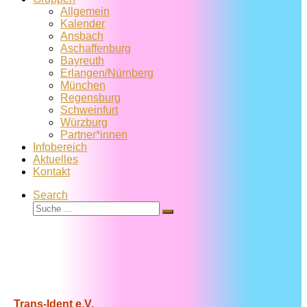
Allgemein
Kalender
Ansbach
Aschaffenburg
Bayreuth
Erlangen/Nürnberg
München
Regensburg
Schweinfurt
Würzburg
Partner*innen
Infobereich
Aktuelles
Kontakt
Search
Suche
Suche
…
Trans-Ident e.V.