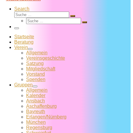
Search
Suche
Suche
Suche
…
Suche
…
Menü
Startseite
Beratung
Verein
Allgemein
Vereins­geschichte
Satzung
Mitglied­schaft
Vorstand
Spenden
Gruppen
Allgemein
Kalender
Ansbach
Aschaffenburg
Bayreuth
Erlangen/Nürnberg
München
Regensburg
Schweinfurt