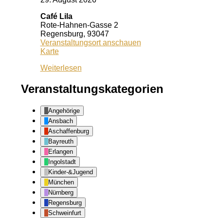
Café Lila
Rote-Hahnen-Gasse 2
Regensburg
,
93047
Veranstaltungsort anschauen
Café
Karte
Lila
Weiterlesen
Veranstaltungskategorien
Angehörige
Ansbach
Aschaffenburg
Bayreuth
Erlangen
Ingolstadt
Kinder-&Jugend
München
Nürnberg
Regensburg
Schweinfurt