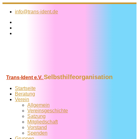
Zum
Inhalt
info@trans-ident.de
springen
Selbsthilfeorganisation
Trans-Ident e.V.
Startseite
Beratung
Verein
Allgemein
Vereins­geschichte
Satzung
Mitglied­schaft
Vorstand
Spenden
Gruppen