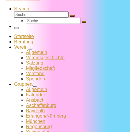
Search
Suche
Suche
Suche
…
Suche
…
Menü
Startseite
Beratung
Verein
Allgemein
Vereins­geschichte
Satzung
Mitglied­schaft
Vorstand
Spenden
Gruppen
Allgemein
Kalender
Ansbach
Aschaffenburg
Bayreuth
Erlangen/Nürnberg
München
Regensburg
Schweinfurt