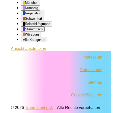
München
Nürnberg
Regensburg
Schweinfurt
Selbsthilfegruppe
Stammtisch
Würzburg
Alle Kategorien
Ansicht
ausdrucken
Impressum
Datenschutz
Sitemap
Cookie-Richtlinie
© 2026
Trans-Ident e.V.
–
Alle Rechte vorbehalten