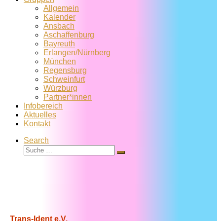
Allgemein
Kalender
Ansbach
Aschaffenburg
Bayreuth
Erlangen/Nürnberg
München
Regensburg
Schweinfurt
Würzburg
Partner*innen
Infobereich
Aktuelles
Kontakt
Search
Suche
Suche
…
Trans-Ident e.V.