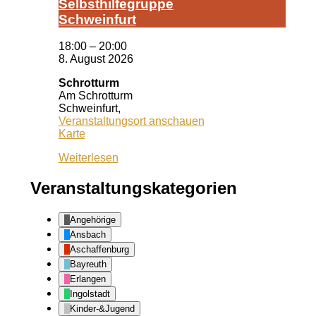
Selbst­hil­fe­grup­pe
Schwein­furt
18:00
–
20:00
8. August 2026
Schrotturm
Am Schrotturm
Schweinfurt
,
Veranstaltungsort anschauen
Schrotturm
Karte
Weiterlesen
Veranstaltungskategorien
Angehörige
Ansbach
Aschaffenburg
Bayreuth
Erlangen
Ingolstadt
Kinder-&Jugend