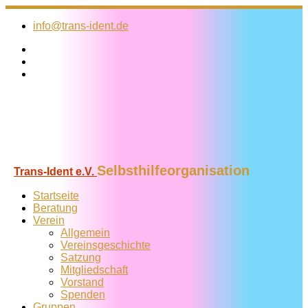
Zum
Inhalt
info@trans-ident.de
springen
Selbsthilfeorganisation
Trans-Ident e.V.
Startseite
Beratung
Verein
Allgemein
Vereins­geschichte
Satzung
Mitglied­schaft
Vorstand
Spenden
Gruppen