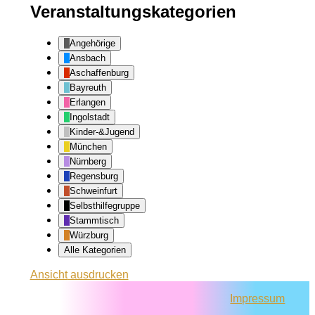
Veranstaltungskategorien
Angehörige
Ansbach
Aschaffenburg
Bayreuth
Erlangen
Ingolstadt
Kinder-&Jugend
München
Nürnberg
Regensburg
Schweinfurt
Selbsthilfegruppe
Stammtisch
Würzburg
Alle Kategorien
Ansicht
ausdrucken
Impressum