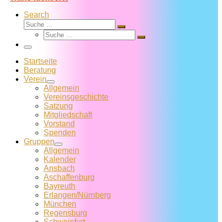
Search
Suche
Suche
Suche
…
Suche
…
Menü
Startseite
Beratung
Verein
Allgemein
Vereins­geschichte
Satzung
Mitglied­schaft
Vorstand
Spenden
Gruppen
Allgemein
Kalender
Ansbach
Aschaffenburg
Bayreuth
Erlangen/Nürnberg
München
Regensburg
Schweinfurt