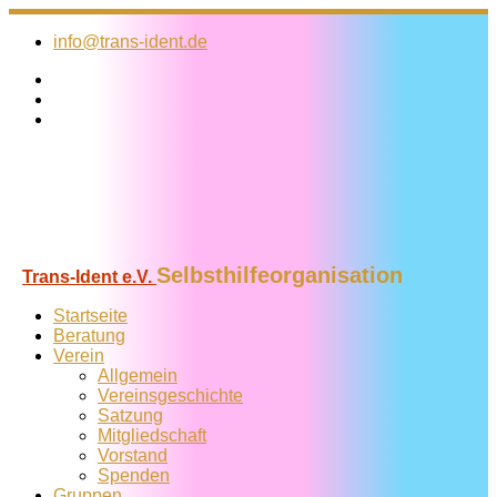
Zum
Inhalt
info@trans-ident.de
springen
Selbsthilfeorganisation
Trans-Ident e.V.
Startseite
Beratung
Verein
Allgemein
Vereins­geschichte
Satzung
Mitglied­schaft
Vorstand
Spenden
Gruppen