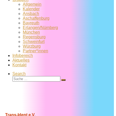
Allgemein
Kalender
Ansbach
Aschaffenburg
Bayreuth
Erlangen/Nürnberg
München
Regensburg
Schweinfurt
Würzburg
Partner*innen
Infobereich
Aktuelles
Kontakt
Search
Suche
Suche
…
Trans-Ident e.V.