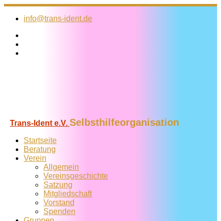
Zum
Inhalt
info@trans-ident.de
springen
Selbsthilfeorganisation
Trans-Ident e.V.
Startseite
Beratung
Verein
Allgemein
Vereins­geschichte
Satzung
Mitglied­schaft
Vorstand
Spenden
Gruppen