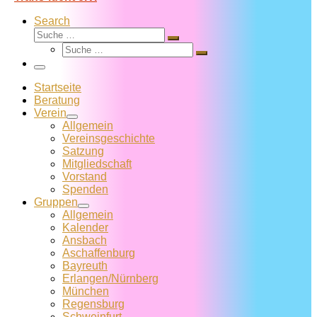
Search
Suche
Suche
Suche
…
Suche
…
Menü
Startseite
Beratung
Verein
Allgemein
Vereins­geschichte
Satzung
Mitglied­schaft
Vorstand
Spenden
Gruppen
Allgemein
Kalender
Ansbach
Aschaffenburg
Bayreuth
Erlangen/Nürnberg
München
Regensburg
Schweinfurt