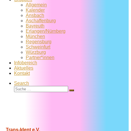
Allgemein
Kalender
Ansbach
Aschaffenburg
Bayreuth
Erlangen/Nürnberg
München
Regensburg
Schweinfurt
Würzburg
Partner*innen
Infobereich
Aktuelles
Kontakt
Search
Suche
Suche
…
Trans-Ident e.V.