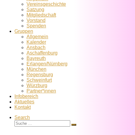
Vereins­geschichte
Satzung
Mitglied­schaft
Vorstand
Spenden
Gruppen
Allgemein
Kalender
Ansbach
Aschaffenburg
Bayreuth
Erlangen/Nürnberg
München
Regensburg
Schweinfurt
Würzburg
Partner*innen
Infobereich
Aktuelles
Kontakt
Search
Suche
Suche
…