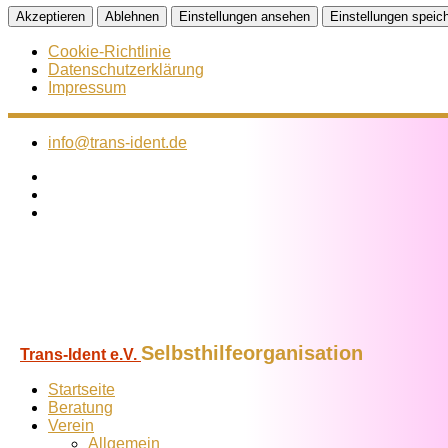
Akzeptieren
Ablehnen
Einstellungen ansehen
Einstellungen speic
Cookie-Richtlinie
Datenschutzerklärung
Impressum
Zum
Inhalt
info@trans-ident.de
springen
Selbsthilfeorganisation
Trans-Ident e.V.
Startseite
Beratung
Verein
Allgemein