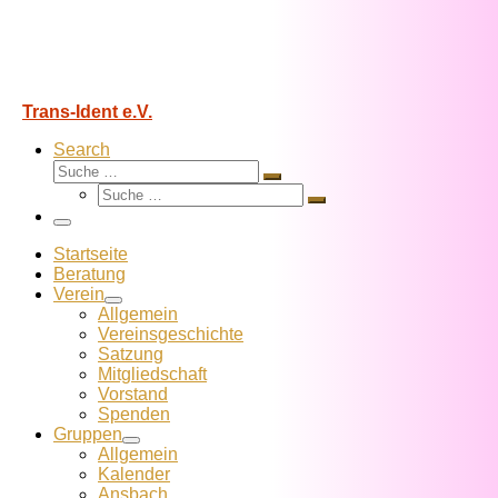
Trans-Ident e.V.
Search
Suche
Suche
Suche
…
Suche
…
Menü
Startseite
Beratung
Verein
Allgemein
Vereins­geschichte
Satzung
Mitglied­schaft
Vorstand
Spenden
Gruppen
Allgemein
Kalender
Ansbach