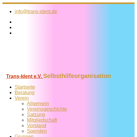
Zum
Inhalt
info@trans-ident.de
springen
Selbsthilfeorganisation
Trans-Ident e.V.
Startseite
Beratung
Verein
Allgemein
Vereins­geschichte
Satzung
Mitglied­schaft
Vorstand
Spenden
Gruppen