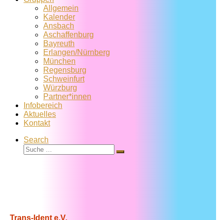
Allgemein
Kalender
Ansbach
Aschaffenburg
Bayreuth
Erlangen/Nürnberg
München
Regensburg
Schweinfurt
Würzburg
Partner*innen
Infobereich
Aktuelles
Kontakt
Search
Suche
Suche
…
Trans-Ident e.V.