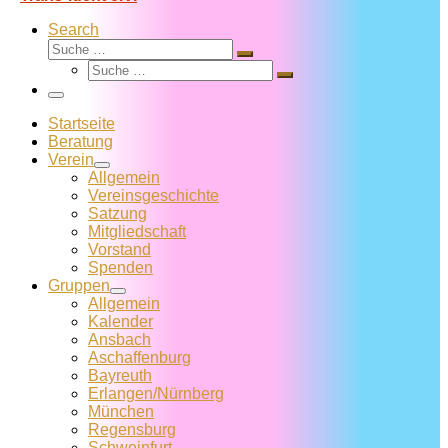
Search
Suche
Suche
Suche
…
Suche
…
Menü
Startseite
Beratung
Verein
Allgemein
Vereins­geschichte
Satzung
Mitglied­schaft
Vorstand
Spenden
Gruppen
Allgemein
Kalender
Ansbach
Aschaffenburg
Bayreuth
Erlangen/Nürnberg
München
Regensburg
Schweinfurt