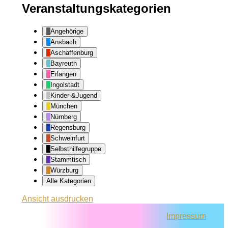
Veranstaltungskategorien
Angehörige
Ansbach
Aschaffenburg
Bayreuth
Erlangen
Ingolstadt
Kinder-&Jugend
München
Nürnberg
Regensburg
Schweinfurt
Selbsthilfegruppe
Stammtisch
Würzburg
Alle Kategorien
Ansicht
ausdrucken
Impressum