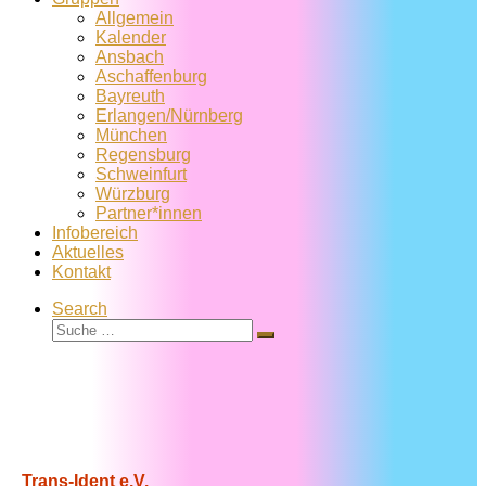
Allgemein
Kalender
Ansbach
Aschaffenburg
Bayreuth
Erlangen/Nürnberg
München
Regensburg
Schweinfurt
Würzburg
Partner*innen
Infobereich
Aktuelles
Kontakt
Search
Suche
Suche
…
Trans-Ident e.V.