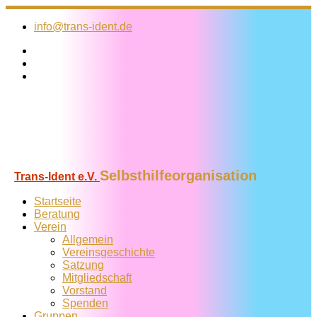
Zum
Inhalt
info@trans-ident.de
springen
Selbsthilfeorganisation
Trans-Ident e.V.
Startseite
Beratung
Verein
Allgemein
Vereins­geschichte
Satzung
Mitglied­schaft
Vorstand
Spenden
Gruppen