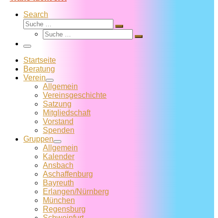
Search
Suche
Suche
Suche
…
Suche
…
Menü
Startseite
Beratung
Verein
Allgemein
Vereins­geschichte
Satzung
Mitglied­schaft
Vorstand
Spenden
Gruppen
Allgemein
Kalender
Ansbach
Aschaffenburg
Bayreuth
Erlangen/Nürnberg
München
Regensburg
Schweinfurt