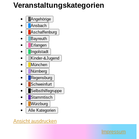
Veranstaltungskategorien
Angehörige
Ansbach
Aschaffenburg
Bayreuth
Erlangen
Ingolstadt
Kinder-&Jugend
München
Nürnberg
Regensburg
Schweinfurt
Selbsthilfegruppe
Stammtisch
Würzburg
Alle Kategorien
Ansicht
ausdrucken
Impressum