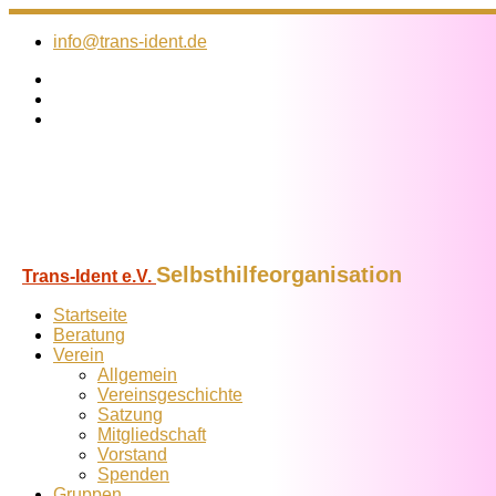
Zum
Inhalt
info@trans-ident.de
springen
Selbsthilfeorganisation
Trans-Ident e.V.
Startseite
Beratung
Verein
Allgemein
Vereins­geschichte
Satzung
Mitglied­schaft
Vorstand
Spenden
Gruppen