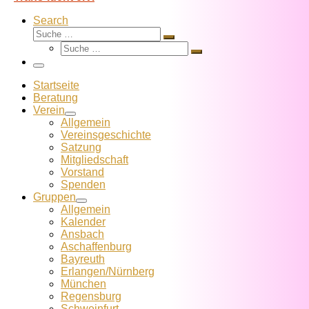
Search
Suche
Suche
Suche
…
Suche
…
Menü
Startseite
Beratung
Verein
Allgemein
Vereins­geschichte
Satzung
Mitglied­schaft
Vorstand
Spenden
Gruppen
Allgemein
Kalender
Ansbach
Aschaffenburg
Bayreuth
Erlangen/Nürnberg
München
Regensburg
Schweinfurt