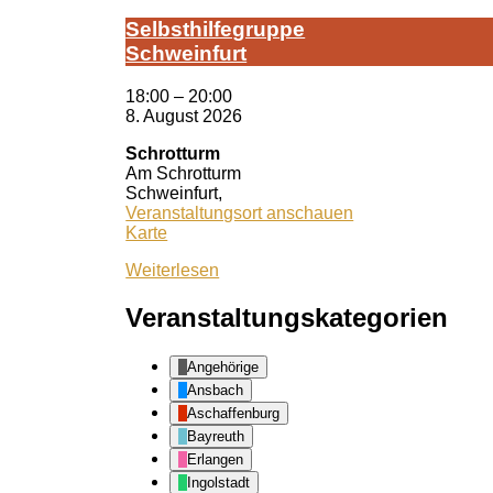
Selbst­hil­fe­grup­pe
Schwein­furt
18:00
–
20:00
8. August 2026
Schrotturm
Am Schrotturm
Schweinfurt
,
Veranstaltungsort anschauen
Schrotturm
Karte
Weiterlesen
Veranstaltungskategorien
Angehörige
Ansbach
Aschaffenburg
Bayreuth
Erlangen
Ingolstadt