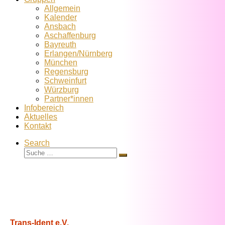
Allgemein
Kalender
Ansbach
Aschaffenburg
Bayreuth
Erlangen/Nürnberg
München
Regensburg
Schweinfurt
Würzburg
Partner*innen
Infobereich
Aktuelles
Kontakt
Search
Suche
Suche
…
Trans-Ident e.V.