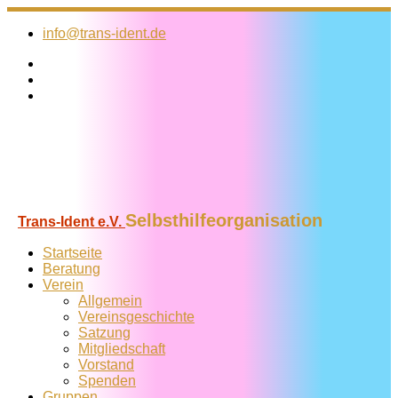
Zum
Inhalt
info@trans-ident.de
springen
Selbsthilfeorganisation
Trans-Ident e.V.
Startseite
Beratung
Verein
Allgemein
Vereins­geschichte
Satzung
Mitglied­schaft
Vorstand
Spenden
Gruppen