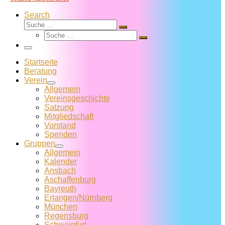
Search
Suche
Suche
Suche
…
Suche
…
Menü
Startseite
Beratung
Verein
Allgemein
Vereins­geschichte
Satzung
Mitglied­schaft
Vorstand
Spenden
Gruppen
Allgemein
Kalender
Ansbach
Aschaffenburg
Bayreuth
Erlangen/Nürnberg
München
Regensburg
Schweinfurt