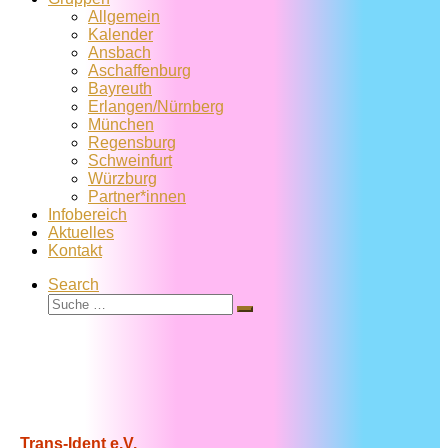
Allgemein
Kalender
Ansbach
Aschaffenburg
Bayreuth
Erlangen/Nürnberg
München
Regensburg
Schweinfurt
Würzburg
Partner*innen
Infobereich
Aktuelles
Kontakt
Search
Suche
Suche
…
Trans-Ident e.V.