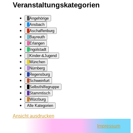
Veranstaltungskategorien
Angehörige
Ansbach
Aschaffenburg
Bayreuth
Erlangen
Ingolstadt
Kinder-&Jugend
München
Nürnberg
Regensburg
Schweinfurt
Selbsthilfegruppe
Stammtisch
Würzburg
Alle Kategorien
Ansicht
ausdrucken
Impressum