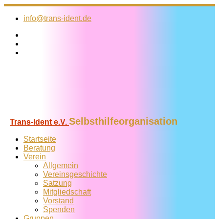
Zum
Inhalt
info@trans-ident.de
springen
Selbsthilfeorganisation
Trans-Ident e.V.
Startseite
Beratung
Verein
Allgemein
Vereins­geschichte
Satzung
Mitglied­schaft
Vorstand
Spenden
Gruppen