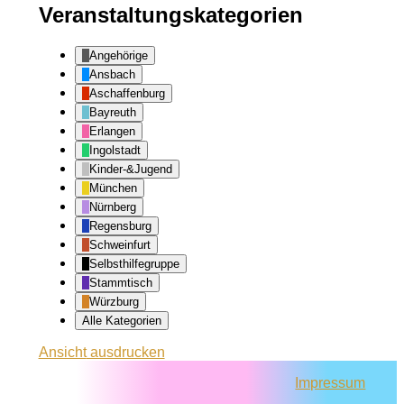
Veranstaltungskategorien
Angehörige
Ansbach
Aschaffenburg
Bayreuth
Erlangen
Ingolstadt
Kinder-&Jugend
München
Nürnberg
Regensburg
Schweinfurt
Selbsthilfegruppe
Stammtisch
Würzburg
Alle Kategorien
Ansicht
ausdrucken
Impressum