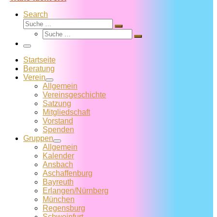
Search
Suche
Suche
Suche
…
Suche
…
Menü
Startseite
Beratung
Verein
Allgemein
Vereins­geschichte
Satzung
Mitglied­schaft
Vorstand
Spenden
Gruppen
Allgemein
Kalender
Ansbach
Aschaffenburg
Bayreuth
Erlangen/Nürnberg
München
Regensburg
Schweinfurt