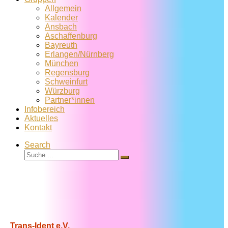
Allgemein
Kalender
Ansbach
Aschaffenburg
Bayreuth
Erlangen/Nürnberg
München
Regensburg
Schweinfurt
Würzburg
Partner*innen
Infobereich
Aktuelles
Kontakt
Search
Suche
Suche
…
Trans-Ident e.V.