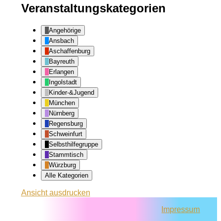
Veranstaltungskategorien
Angehörige
Ansbach
Aschaffenburg
Bayreuth
Erlangen
Ingolstadt
Kinder-&Jugend
München
Nürnberg
Regensburg
Schweinfurt
Selbsthilfegruppe
Stammtisch
Würzburg
Alle Kategorien
Ansicht
ausdrucken
Impressum