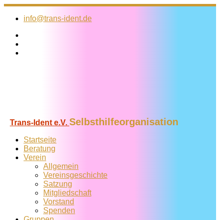
Zum
Inhalt
info@trans-ident.de
springen
Selbsthilfeorganisation
Trans-Ident e.V.
Startseite
Beratung
Verein
Allgemein
Vereins­geschichte
Satzung
Mitglied­schaft
Vorstand
Spenden
Gruppen