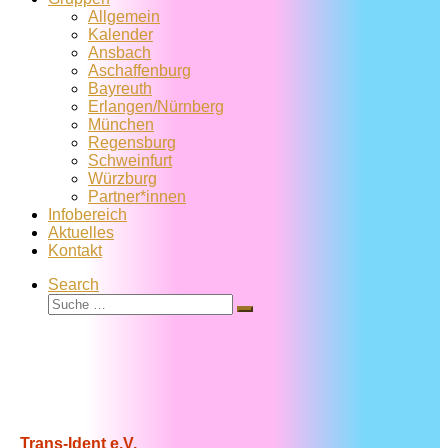
Allgemein
Kalender
Ansbach
Aschaffenburg
Bayreuth
Erlangen/Nürnberg
München
Regensburg
Schweinfurt
Würzburg
Partner*innen
Infobereich
Aktuelles
Kontakt
Search
Suche
Suche
…
Trans-Ident e.V.