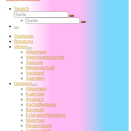
Search
Suche
Suche
Suche
…
Suche
…
Menü
Startseite
Beratung
Verein
Allgemein
Vereins­geschichte
Satzung
Mitglied­schaft
Vorstand
Spenden
Gruppen
Allgemein
Kalender
Ansbach
Aschaffenburg
Bayreuth
Erlangen/Nürnberg
München
Regensburg
Schweinfurt