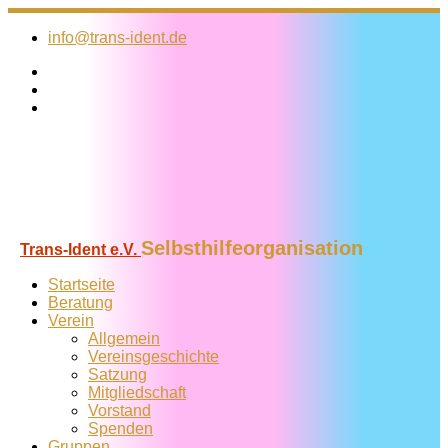
Zum
Inhalt
info@trans-ident.de
springen
Selbsthilfeorganisation
Trans-Ident e.V.
Startseite
Beratung
Verein
Allgemein
Vereins­geschichte
Satzung
Mitglied­schaft
Vorstand
Spenden
Gruppen