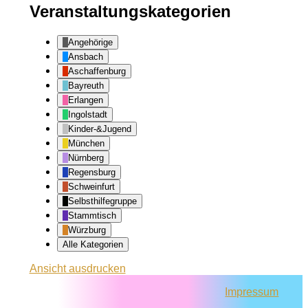
Veranstaltungskategorien
Angehörige
Ansbach
Aschaffenburg
Bayreuth
Erlangen
Ingolstadt
Kinder-&Jugend
München
Nürnberg
Regensburg
Schweinfurt
Selbsthilfegruppe
Stammtisch
Würzburg
Alle Kategorien
Ansicht
ausdrucken
Impressum