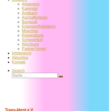
Allgemein
Kalender
Ansbach
Aschaffenburg
Bayreuth
Erlangen/Nürnberg
München
Regensburg
Schweinfurt
Würzburg
Partner*innen
Infobereich
Aktuelles
Kontakt
Search
Suche
Suche
…
Trans-Ident e.V.