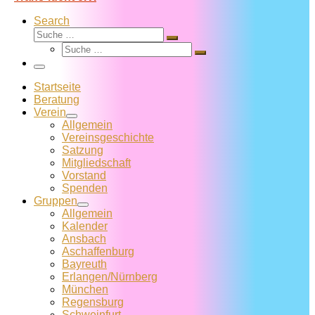
Search
Suche
Suche
Suche
…
Suche
…
Menü
Startseite
Beratung
Verein
Allgemein
Vereins­geschichte
Satzung
Mitglied­schaft
Vorstand
Spenden
Gruppen
Allgemein
Kalender
Ansbach
Aschaffenburg
Bayreuth
Erlangen/Nürnberg
München
Regensburg
Schweinfurt