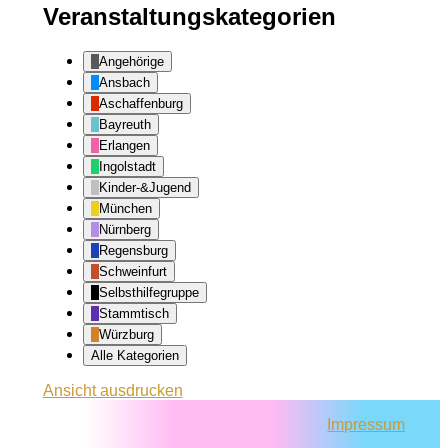
Veranstaltungskategorien
Angehörige
Ansbach
Aschaffenburg
Bayreuth
Erlangen
Ingolstadt
Kinder-&Jugend
München
Nürnberg
Regensburg
Schweinfurt
Selbsthilfegruppe
Stammtisch
Würzburg
Alle Kategorien
Ansicht
ausdrucken
Impressum