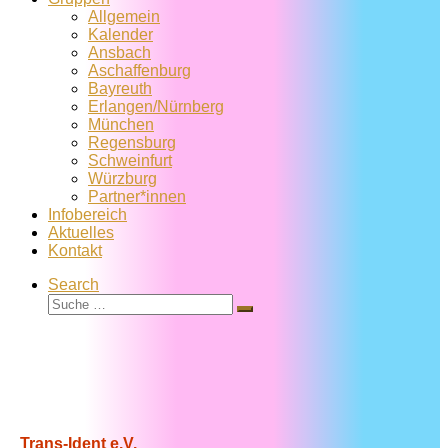
Allgemein
Kalender
Ansbach
Aschaffenburg
Bayreuth
Erlangen/Nürnberg
München
Regensburg
Schweinfurt
Würzburg
Partner*innen
Infobereich
Aktuelles
Kontakt
Search
Suche
Suche
…
Trans-Ident e.V.