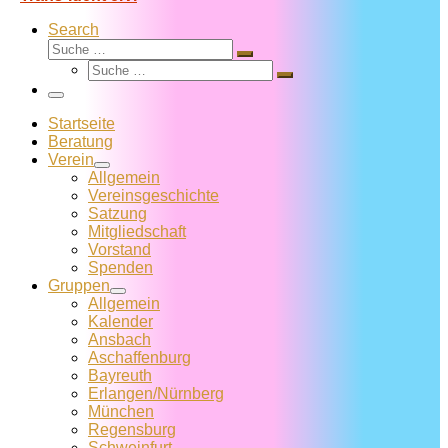
Search
Suche
Suche
Suche
…
Suche
…
Menü
Startseite
Beratung
Verein
Allgemein
Vereins­geschichte
Satzung
Mitglied­schaft
Vorstand
Spenden
Gruppen
Allgemein
Kalender
Ansbach
Aschaffenburg
Bayreuth
Erlangen/Nürnberg
München
Regensburg
Schweinfurt