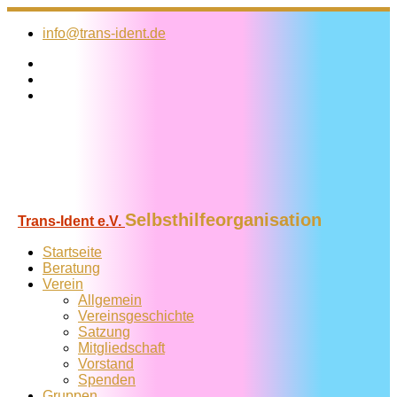
Zum
Inhalt
info@trans-ident.de
springen
Selbsthilfeorganisation
Trans-Ident e.V.
Startseite
Beratung
Verein
Allgemein
Vereins­geschichte
Satzung
Mitglied­schaft
Vorstand
Spenden
Gruppen