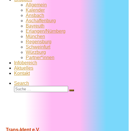
Allgemein
Kalender
Ansbach
Aschaffenburg
Bayreuth
Erlangen/Nürnberg
München
Regensburg
Schweinfurt
Würzburg
Partner*innen
Infobereich
Aktuelles
Kontakt
Search
Suche
Suche
…
Trans-Ident e.V.