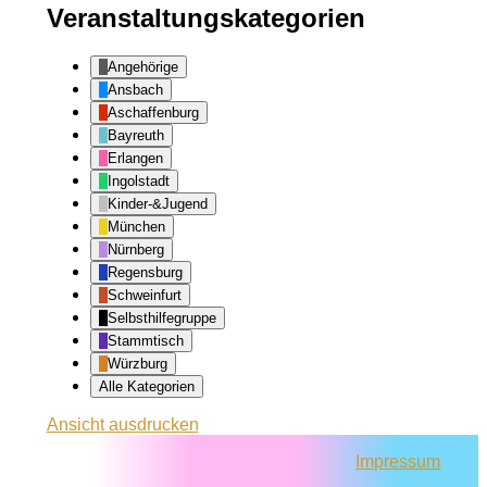
Veranstaltungskategorien
Angehörige
Ansbach
Aschaffenburg
Bayreuth
Erlangen
Ingolstadt
Kinder-&Jugend
München
Nürnberg
Regensburg
Schweinfurt
Selbsthilfegruppe
Stammtisch
Würzburg
Alle Kategorien
Ansicht
ausdrucken
Impressum