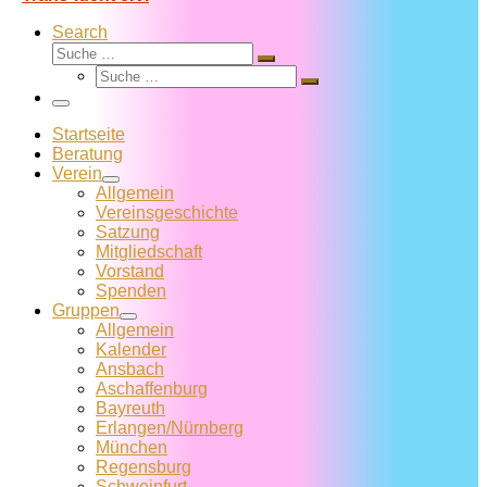
Search
Suche
Suche
Suche
…
Suche
…
Menü
Startseite
Beratung
Verein
Allgemein
Vereins­geschichte
Satzung
Mitglied­schaft
Vorstand
Spenden
Gruppen
Allgemein
Kalender
Ansbach
Aschaffenburg
Bayreuth
Erlangen/Nürnberg
München
Regensburg
Schweinfurt