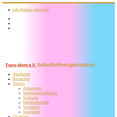
Zum
Inhalt
info@trans-ident.de
springen
Selbsthilfeorganisation
Trans-Ident e.V.
Startseite
Beratung
Verein
Allgemein
Vereins­geschichte
Satzung
Mitglied­schaft
Vorstand
Spenden
Gruppen