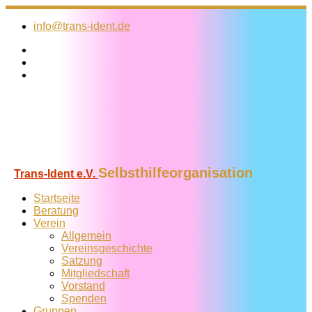
Zum
Inhalt
info@trans-ident.de
springen
Selbsthilfeorganisation
Trans-Ident e.V.
Startseite
Beratung
Verein
Allgemein
Vereins­geschichte
Satzung
Mitglied­schaft
Vorstand
Spenden
Gruppen