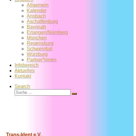
Allgemein
Kalender
Ansbach
Aschaffenburg
Bayreuth
Erlangen/Nürnberg
München
Regensburg
Schweinfurt
Würzburg
Partner*innen
Infobereich
Aktuelles
Kontakt
Search
Suche
Suche
…
Trans-Ident e.V.