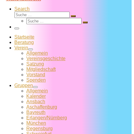
Search
Suche
Suche
Suche
…
Suche
…
Menü
Startseite
Beratung
Verein
Allgemein
Vereins­geschichte
Satzung
Mitglied­schaft
Vorstand
Spenden
Gruppen
Allgemein
Kalender
Ansbach
Aschaffenburg
Bayreuth
Erlangen/Nürnberg
München
Regensburg
Schweinfurt