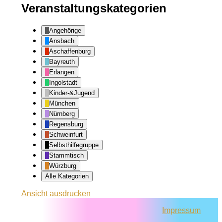
Veranstaltungskategorien
Angehörige
Ansbach
Aschaffenburg
Bayreuth
Erlangen
Ingolstadt
Kinder-&Jugend
München
Nürnberg
Regensburg
Schweinfurt
Selbsthilfegruppe
Stammtisch
Würzburg
Alle Kategorien
Ansicht
ausdrucken
Impressum