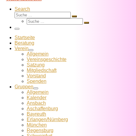
Search
Suche
Suche
Suche
…
Suche
…
Menü
Startseite
Beratung
Verein
Allgemein
Vereins­geschichte
Satzung
Mitglied­schaft
Vorstand
Spenden
Gruppen
Allgemein
Kalender
Ansbach
Aschaffenburg
Bayreuth
Erlangen/Nürnberg
München
Regensburg
Schweinfurt