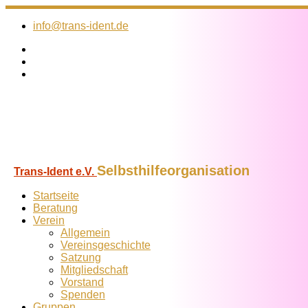
Zum
Inhalt
info@trans-ident.de
springen
Selbsthilfeorganisation
Trans-Ident e.V.
Startseite
Beratung
Verein
Allgemein
Vereins­geschichte
Satzung
Mitglied­schaft
Vorstand
Spenden
Gruppen