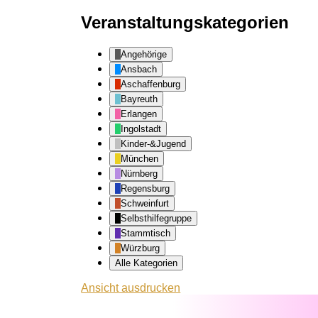
Veranstaltungskategorien
Angehörige
Ansbach
Aschaffenburg
Bayreuth
Erlangen
Ingolstadt
Kinder-&Jugend
München
Nürnberg
Regensburg
Schweinfurt
Selbsthilfegruppe
Stammtisch
Würzburg
Alle Kategorien
Ansicht
ausdrucken