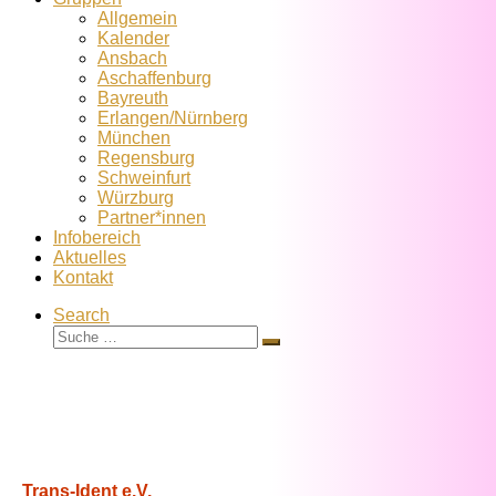
Allgemein
Kalender
Ansbach
Aschaffenburg
Bayreuth
Erlangen/Nürnberg
München
Regensburg
Schweinfurt
Würzburg
Partner*innen
Infobereich
Aktuelles
Kontakt
Search
Suche
Suche
…
Trans-Ident e.V.