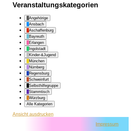
Veranstaltungskategorien
Angehörige
Ansbach
Aschaffenburg
Bayreuth
Erlangen
Ingolstadt
Kinder-&Jugend
München
Nürnberg
Regensburg
Schweinfurt
Selbsthilfegruppe
Stammtisch
Würzburg
Alle Kategorien
Ansicht
ausdrucken
Impressum