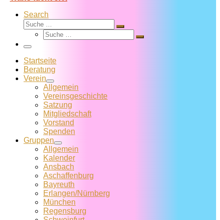
Search
Suche
Suche
Suche
…
Suche
…
Menü
Startseite
Beratung
Verein
Allgemein
Vereins­geschichte
Satzung
Mitglied­schaft
Vorstand
Spenden
Gruppen
Allgemein
Kalender
Ansbach
Aschaffenburg
Bayreuth
Erlangen/Nürnberg
München
Regensburg
Schweinfurt