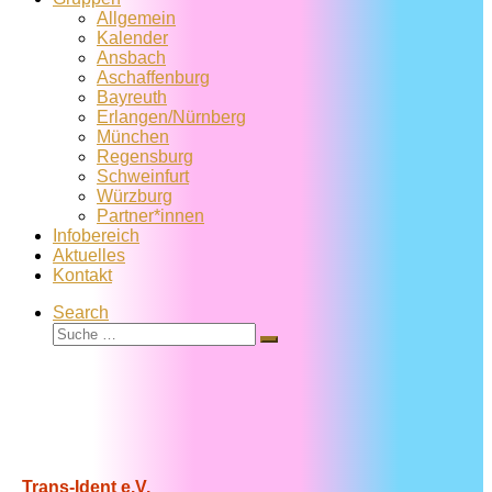
Allgemein
Kalender
Ansbach
Aschaffenburg
Bayreuth
Erlangen/Nürnberg
München
Regensburg
Schweinfurt
Würzburg
Partner*innen
Infobereich
Aktuelles
Kontakt
Search
Suche
Suche
…
Trans-Ident e.V.