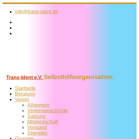
Zum
Inhalt
info@trans-ident.de
springen
Selbsthilfeorganisation
Trans-Ident e.V.
Startseite
Beratung
Verein
Allgemein
Vereins­geschichte
Satzung
Mitglied­schaft
Vorstand
Spenden
Gruppen