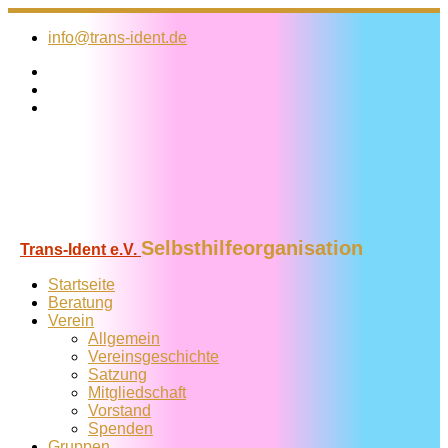
Zum
Inhalt
info@trans-ident.de
springen
Selbsthilfeorganisation
Trans-Ident e.V.
Startseite
Beratung
Verein
Allgemein
Vereins­geschichte
Satzung
Mitglied­schaft
Vorstand
Spenden
Gruppen