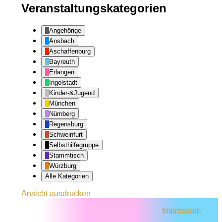
Veranstaltungskategorien
Angehörige
Ansbach
Aschaffenburg
Bayreuth
Erlangen
Ingolstadt
Kinder-&Jugend
München
Nürnberg
Regensburg
Schweinfurt
Selbsthilfegruppe
Stammtisch
Würzburg
Alle Kategorien
Ansicht
ausdrucken
Impressum