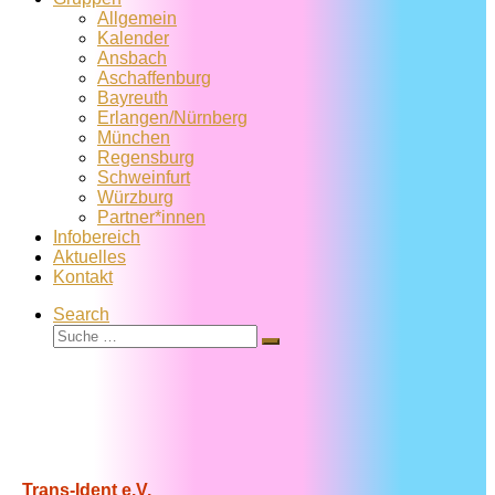
Allgemein
Kalender
Ansbach
Aschaffenburg
Bayreuth
Erlangen/Nürnberg
München
Regensburg
Schweinfurt
Würzburg
Partner*innen
Infobereich
Aktuelles
Kontakt
Search
Suche
Suche
…
Trans-Ident e.V.