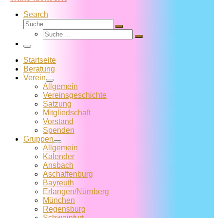
Search
Suche
Suche
Suche
…
Suche
…
Menü
Startseite
Beratung
Verein
Allgemein
Vereins­geschichte
Satzung
Mitglied­schaft
Vorstand
Spenden
Gruppen
Allgemein
Kalender
Ansbach
Aschaffenburg
Bayreuth
Erlangen/Nürnberg
München
Regensburg
Schweinfurt