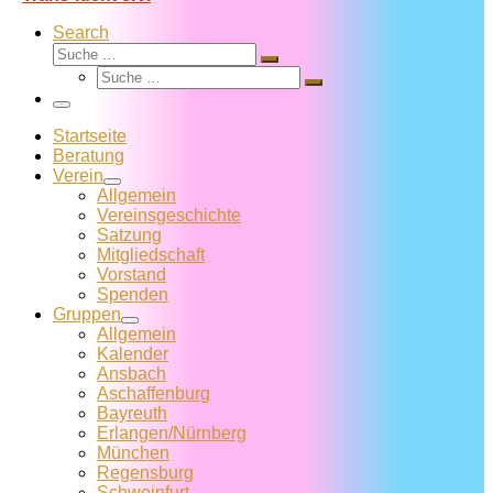
Search
Suche
Suche
Suche
…
Suche
…
Menü
Startseite
Beratung
Verein
Allgemein
Vereins­geschichte
Satzung
Mitglied­schaft
Vorstand
Spenden
Gruppen
Allgemein
Kalender
Ansbach
Aschaffenburg
Bayreuth
Erlangen/Nürnberg
München
Regensburg
Schweinfurt