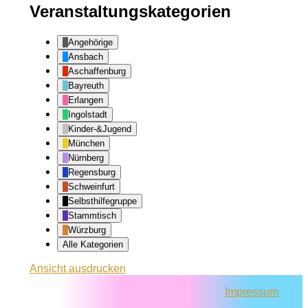
Veranstaltungskategorien
Angehörige
Ansbach
Aschaffenburg
Bayreuth
Erlangen
Ingolstadt
Kinder-&Jugend
München
Nürnberg
Regensburg
Schweinfurt
Selbsthilfegruppe
Stammtisch
Würzburg
Alle Kategorien
Ansicht
ausdrucken
Impressum