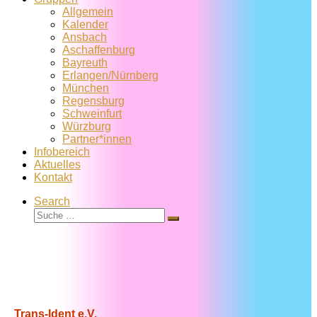
Allgemein
Kalender
Ansbach
Aschaffenburg
Bayreuth
Erlangen/Nürnberg
München
Regensburg
Schweinfurt
Würzburg
Partner*innen
Infobereich
Aktuelles
Kontakt
Search
Suche
Suche
…
Trans-Ident e.V.