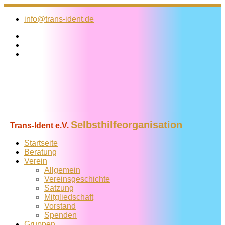
Zum
Inhalt
info@trans-ident.de
springen
Selbsthilfeorganisation
Trans-Ident e.V.
Startseite
Beratung
Verein
Allgemein
Vereins­geschichte
Satzung
Mitglied­schaft
Vorstand
Spenden
Gruppen