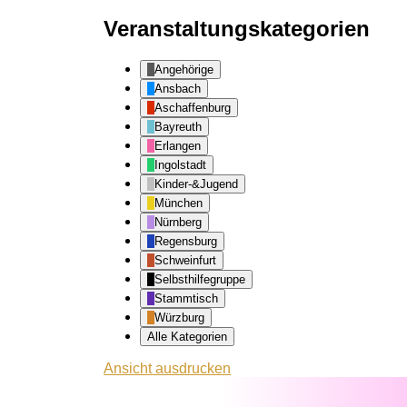
Veranstaltungskategorien
Angehörige
Ansbach
Aschaffenburg
Bayreuth
Erlangen
Ingolstadt
Kinder-&Jugend
München
Nürnberg
Regensburg
Schweinfurt
Selbsthilfegruppe
Stammtisch
Würzburg
Alle Kategorien
Ansicht
ausdrucken