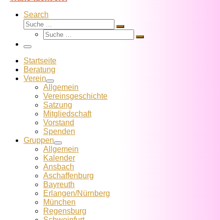
Search
Suche
Suche
Suche
…
Suche
…
Menü
Startseite
Beratung
Verein
Allgemein
Vereins­geschichte
Satzung
Mitglied­schaft
Vorstand
Spenden
Gruppen
Allgemein
Kalender
Ansbach
Aschaffenburg
Bayreuth
Erlangen/Nürnberg
München
Regensburg
Schweinfurt