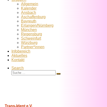
Allgemein
Kalender
Ansbach
Aschaffenburg
Bayreuth
Erlangen/Nürnberg
München
Regensburg
Schweinfurt
Würzburg
Partner*innen
Infobereich
Aktuelles
Kontakt
Search
Suche
Suche
…
Trans-Ident e.V.