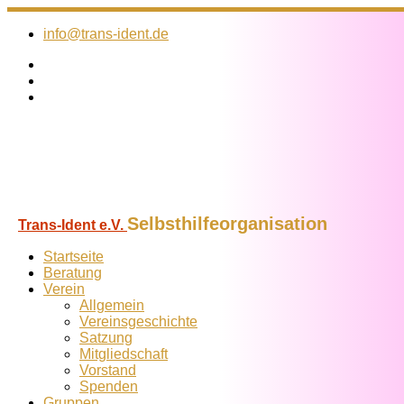
Zum
Inhalt
info@trans-ident.de
springen
Selbsthilfeorganisation
Trans-Ident e.V.
Startseite
Beratung
Verein
Allgemein
Vereins­geschichte
Satzung
Mitglied­schaft
Vorstand
Spenden
Gruppen