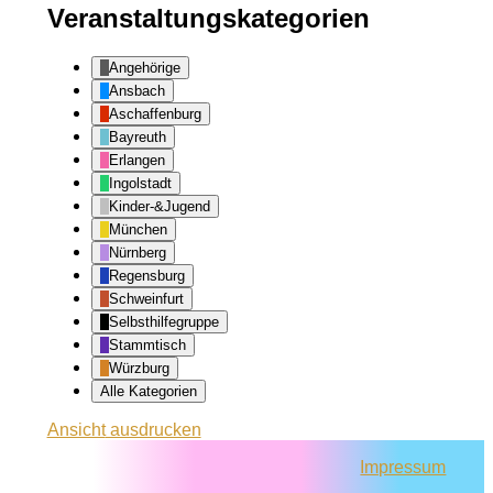
Veranstaltungskategorien
Angehörige
Ansbach
Aschaffenburg
Bayreuth
Erlangen
Ingolstadt
Kinder-&Jugend
München
Nürnberg
Regensburg
Schweinfurt
Selbsthilfegruppe
Stammtisch
Würzburg
Alle Kategorien
Ansicht
ausdrucken
Impressum