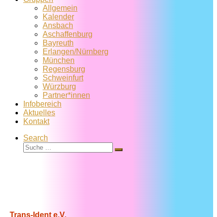
Allgemein
Kalender
Ansbach
Aschaffenburg
Bayreuth
Erlangen/Nürnberg
München
Regensburg
Schweinfurt
Würzburg
Partner*innen
Infobereich
Aktuelles
Kontakt
Search
Suche
Suche
…
Trans-Ident e.V.