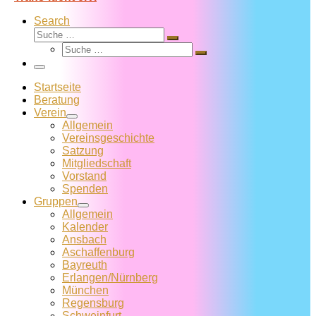
Search
Suche
Suche
Suche
…
Suche
…
Menü
Startseite
Beratung
Verein
Allgemein
Vereins­geschichte
Satzung
Mitglied­schaft
Vorstand
Spenden
Gruppen
Allgemein
Kalender
Ansbach
Aschaffenburg
Bayreuth
Erlangen/Nürnberg
München
Regensburg
Schweinfurt