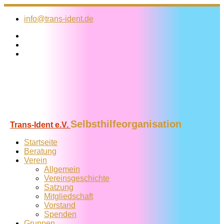
Zum
Inhalt
info@trans-ident.de
springen
Selbsthilfeorganisation
Trans-Ident e.V.
Startseite
Beratung
Verein
Allgemein
Vereins­geschichte
Satzung
Mitglied­schaft
Vorstand
Spenden
Gruppen