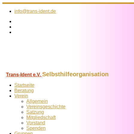
Zum
Inhalt
info@trans-ident.de
springen
Selbsthilfeorganisation
Trans-Ident e.V.
Startseite
Beratung
Verein
Allgemein
Vereins­geschichte
Satzung
Mitglied­schaft
Vorstand
Spenden
Gruppen