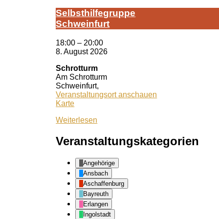
Selbst­hil­fe­grup­pe
Schwein­furt
18:00
–
20:00
8. August 2026
Schrotturm
Am Schrotturm
Schweinfurt
,
Veranstaltungsort anschauen
Schrotturm
Karte
Weiterlesen
Veranstaltungskategorien
Angehörige
Ansbach
Aschaffenburg
Bayreuth
Erlangen
Ingolstadt