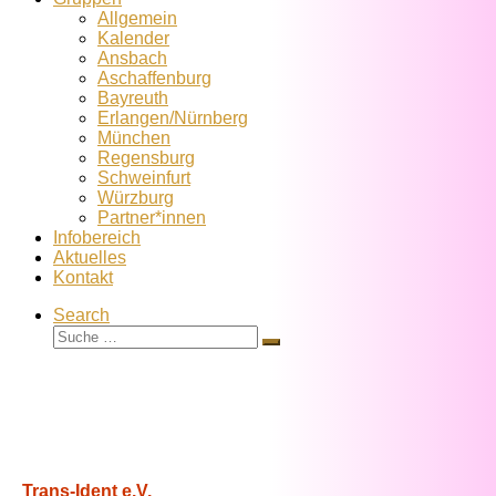
Allgemein
Kalender
Ansbach
Aschaffenburg
Bayreuth
Erlangen/Nürnberg
München
Regensburg
Schweinfurt
Würzburg
Partner*innen
Infobereich
Aktuelles
Kontakt
Search
Suche
Suche
…
Trans-Ident e.V.