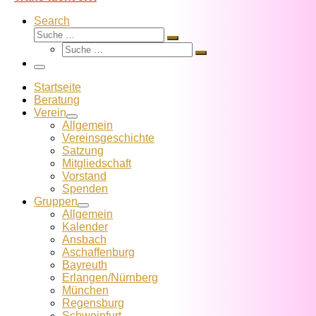
Search
Suche
Suche
Suche
…
Suche
…
Menü
Startseite
Beratung
Verein
Allgemein
Vereins­geschichte
Satzung
Mitglied­schaft
Vorstand
Spenden
Gruppen
Allgemein
Kalender
Ansbach
Aschaffenburg
Bayreuth
Erlangen/Nürnberg
München
Regensburg
Schweinfurt