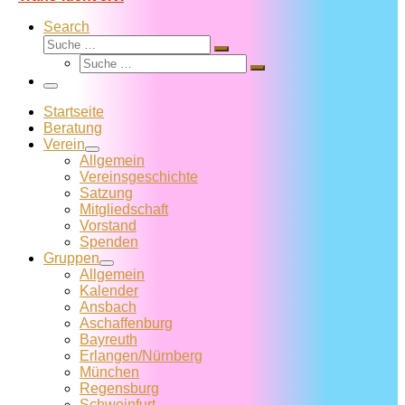
Search
Suche
Suche
Suche
…
Suche
…
Menü
Startseite
Beratung
Verein
Allgemein
Vereins­geschichte
Satzung
Mitglied­schaft
Vorstand
Spenden
Gruppen
Allgemein
Kalender
Ansbach
Aschaffenburg
Bayreuth
Erlangen/Nürnberg
München
Regensburg
Schweinfurt