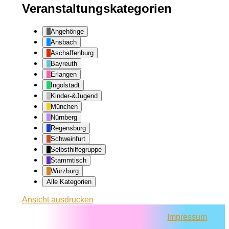
Veranstaltungskategorien
Angehörige
Ansbach
Aschaffenburg
Bayreuth
Erlangen
Ingolstadt
Kinder-&Jugend
München
Nürnberg
Regensburg
Schweinfurt
Selbsthilfegruppe
Stammtisch
Würzburg
Alle Kategorien
Ansicht
ausdrucken
Impressum