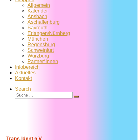
Allgemein
Kalender
Ansbach
Aschaffenburg
Bayreuth
Erlangen/Nürnberg
München
Regensburg
Schweinfurt
Würzburg
Partner*innen
Infobereich
Aktuelles
Kontakt
Search
Suche
Suche
…
Trans-Ident e.V.