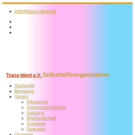
Zum
Inhalt
info@trans-ident.de
springen
Selbsthilfeorganisation
Trans-Ident e.V.
Startseite
Beratung
Verein
Allgemein
Vereins­geschichte
Satzung
Mitglied­schaft
Vorstand
Spenden
Gruppen