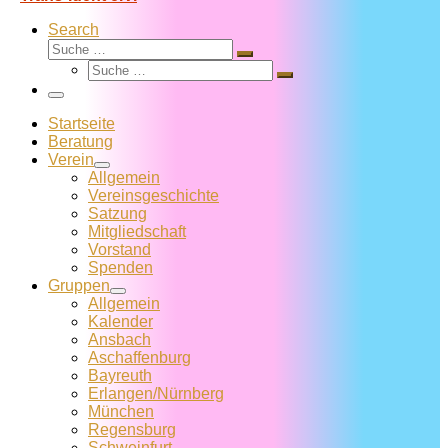
Search
Suche
Suche
Suche
…
Suche
…
Menü
Startseite
Beratung
Verein
Allgemein
Vereins­geschichte
Satzung
Mitglied­schaft
Vorstand
Spenden
Gruppen
Allgemein
Kalender
Ansbach
Aschaffenburg
Bayreuth
Erlangen/Nürnberg
München
Regensburg
Schweinfurt