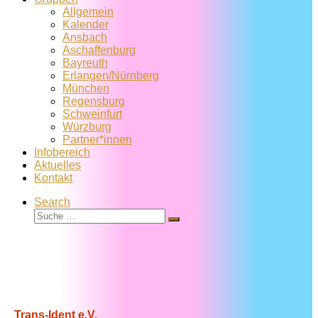
Allgemein
Kalender
Ansbach
Aschaffenburg
Bayreuth
Erlangen/Nürnberg
München
Regensburg
Schweinfurt
Würzburg
Partner*innen
Infobereich
Aktuelles
Kontakt
Search
Suche
Suche
…
Trans-Ident e.V.