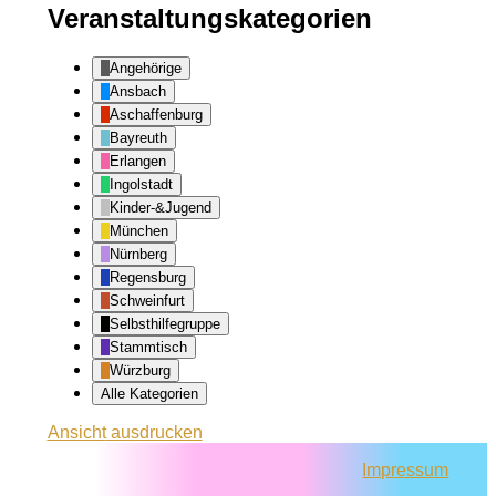
Veranstaltungskategorien
Angehörige
Ansbach
Aschaffenburg
Bayreuth
Erlangen
Ingolstadt
Kinder-&Jugend
München
Nürnberg
Regensburg
Schweinfurt
Selbsthilfegruppe
Stammtisch
Würzburg
Alle Kategorien
Ansicht
ausdrucken
Impressum