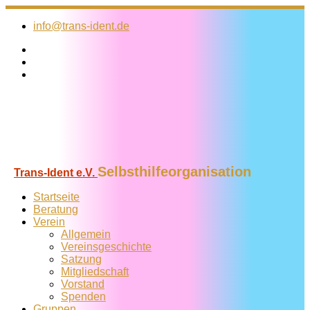
Zum
Inhalt
info@trans-ident.de
springen
Selbsthilfeorganisation
Trans-Ident e.V.
Startseite
Beratung
Verein
Allgemein
Vereins­geschichte
Satzung
Mitglied­schaft
Vorstand
Spenden
Gruppen